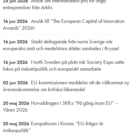
Ansök om internationellt pris för unga
25 jun 2026
entreprenörer från Arktis
Ansök till “The European Capital of Innovation
16 jun 2026
Awards” 2026!
Starkt deltagande från norra Sverige när
16 jun 2026
europeiska små och medelstora städer samlades i Bryssel
North Sweden på plats när Society Expo satte
16 jun 2026
fokus på industripolitik och europeiskt samarbete
EU-kommissionen meddelar att de välkomnar ny
02 jun 2026
överenskommelse om kritiska läkemedel
Huvuddragen i SKR:s ”På gång inom EU” –
20 maj 2026
Våren 2026
Europaforum i Kiruna: ”EU-frågor är
20 maj 2026
inrikespolitik”