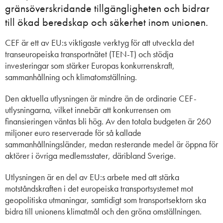
gränsöverskridande tillgängligheten och bidrar
till ökad beredskap och säkerhet inom unionen.
CEF är ett av EU:s viktigaste verktyg för att utveckla det
transeuropeiska transportnätet (TEN-T) och stödja
investeringar som stärker Europas konkurrenskraft,
sammanhållning och klimatomställning.
Den aktuella utlysningen är mindre än de ordinarie CEF-
utlysningarna, vilket innebär att konkurrensen om
finansieringen väntas bli hög. Av den totala budgeten är 260
miljoner euro reserverade för så kallade
sammanhållningsländer, medan resterande medel är öppna för
aktörer i övriga medlemsstater, däribland Sverige.
Utlysningen är en del av EU:s arbete med att stärka
motståndskraften i det europeiska transportsystemet mot
geopolitiska utmaningar, samtidigt som transportsektorn ska
bidra till unionens klimatmål och den gröna omställningen.