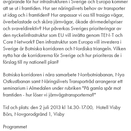
avgörande för hur infrastrukturen i Sverige och Europa kommer
att se ut i framtiden. Hur ser näringslivets behov av transporter
ut idag och i framtiden? Hur anpassar vi oss till trasiga vägar,
överbelastade och sköra järnvägar, ökade drivmedelspriser
och svaveldirektiv? Hur påverkas Sveriges prioriteringar av
den nyckelinfrastruktur som EU vill inrätta genom TEN-T och
Core Network? Den infrastruktur som Europa vill investera i
Sverige är Botniska korridoren och Nordiska triangeln. Vilken
nytta har de korridorerna för Sverige och hur prioriteras de i
förslag till ny nationell plan?
Botniska korridoren i nära samarbete Norrbotniabanan, Nya
Ostkustbanan samt Näringslivets Transportråd arrangerar ett
seminarium i Almedalen under rubriken "På gamla spår mot
framtiden - hur löser vi järnvägstransporterna?"
Tid och plats: den 2 juli 2013 kl 14.30-17.00,
Hotell Visby
Börs, Novgorodgränd 1, Visby
Programmet