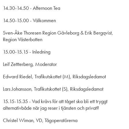
14.30-14.50 -
Afternoon Tea
14.50-15.00 -
Välkommen
Sven-Åke Thoresen Region Gävleborg & Erik Bergqvist,
Region Västerbotten
15.00-15.15 - I
nledning
Leif Zettterberg, Moderator
Edward Riedel, Trafikutskottet (M), Riksdagsledamot
Lars Johansson, Trafikutskottet (S), Riksdagsledamot
15.15-15.35 - V
ad krävs för att tåget ska bli ett tryggt
alternativ
både när jag reser i tjänsten och privat?
Christel Wiman, VD, Tågoperatörerna