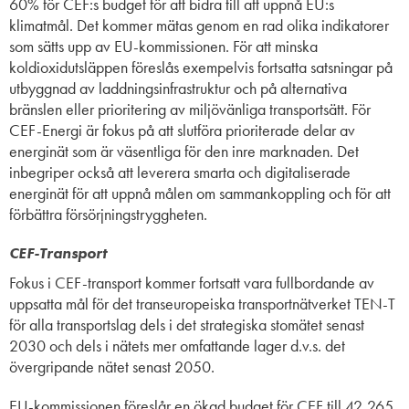
60% för CEF:s budget för att bidra till att uppnå EU:s
klimatmål. Det kommer mätas genom en rad olika indikatorer
som sätts upp av EU-kommissionen. För att minska
koldioxidutsläppen föreslås exempelvis fortsatta satsningar på
utbyggnad av laddningsinfrastruktur och på alternativa
bränslen eller prioritering av miljövänliga transportsätt. För
CEF-Energi är fokus på att slutföra prioriterade delar av
energinät som är väsentliga för den inre marknaden. Det
inbegriper också att leverera smarta och digitaliserade
energinät för att uppnå målen om sammankoppling och för att
förbättra försörjningstryggheten.
CEF-Transport
Fokus i CEF-transport kommer fortsatt vara fullbordande av
uppsatta mål för det transeuropeiska transportnätverket TEN-T
för alla transportslag dels i det strategiska stomätet senast
2030 och dels i nätets mer omfattande lager d.v.s. det
övergripande nätet senast 2050.
EU-kommissionen föreslår en ökad budget för CEF till 42,265