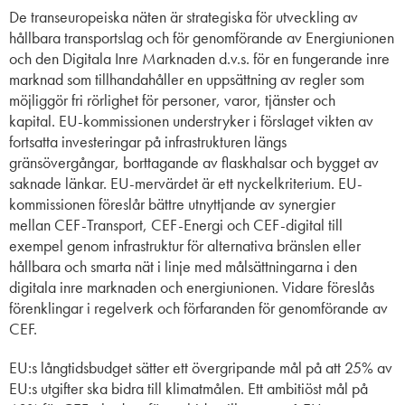
De transeuropeiska näten är strategiska för utveckling av
hållbara transportslag och för genomförande av Energiunionen
och den Digitala Inre Marknaden d.v.s. för en fungerande inre
marknad som tillhandahåller en uppsättning av regler som
möjliggör fri rörlighet för personer, varor, tjänster och
kapital. EU-kommissionen understryker i förslaget vikten av
fortsatta investeringar på infrastrukturen längs
gränsövergångar, borttagande av flaskhalsar och bygget av
saknade länkar. EU-mervärdet är ett nyckelkriterium. EU-
kommissionen föreslår bättre utnyttjande av synergier
mellan CEF-Transport, CEF-Energi och CEF-digital till
exempel genom infrastruktur för alternativa bränslen eller
hållbara och smarta nät i linje med målsättningarna i den
digitala inre marknaden och energiunionen. Vidare föreslås
förenklingar i regelverk och förfaranden för genomförande av
CEF.
EU:s långtidsbudget sätter ett övergripande mål på att 25% av
EU:s utgifter ska bidra till klimatmålen. Ett ambitiöst mål på