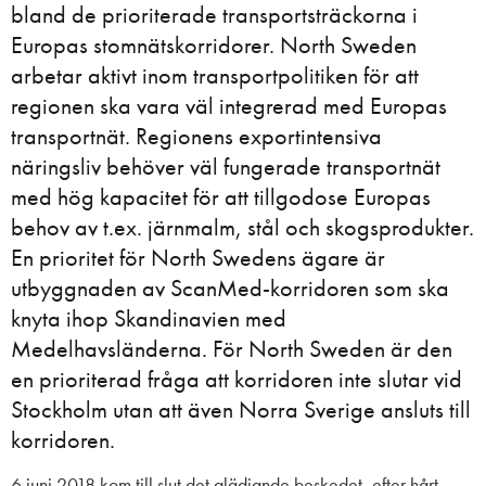
bland de prioriterade transportsträckorna i
Europas stomnätskorridorer. North Sweden
arbetar aktivt inom transportpolitiken för att
regionen ska vara väl integrerad med Europas
transportnät. Regionens exportintensiva
näringsliv behöver väl fungerade transportnät
med hög kapacitet för att tillgodose Europas
behov av t.ex. järnmalm, stål och skogsprodukter.
En prioritet för North Swedens ägare är
utbyggnaden av ScanMed-korridoren som ska
knyta ihop Skandinavien med
Medelhavsländerna. För North Sweden är den
en prioriterad fråga att korridoren inte slutar vid
Stockholm utan att även Norra Sverige ansluts till
korridoren.
6 juni 2018 kom till slut det glädjande beskedet, efter hårt