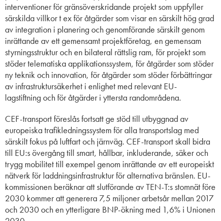
interventioner för gränsöverskridande projekt som uppfyller
särskilda villkor t ex för åtgärder som visar en särskilt hög grad
av integration i planering och genomförande särskilt genom
inrättande av ett gemensamt projektföretag, en gemensam
styrningsstruktur och en bilateral rättslig ram, för projekt som
stöder telematiska applikationssystem, för åtgärder som stöder
ny teknik och innovation, för åtgärder som stöder förbättringar
av infrastruktursäkerhet i enlighet med relevant EU-
lagstiftning och för åtgärder i yttersta randområdena.
CEF-transport föreslås fortsatt ge stöd till utbyggnad av
europeiska trafikledningssystem för alla transportslag med
särskilt fokus på luftfart och järnväg. CEF-transport skall bidra
till EU:s övergång till smart, hållbar, inkluderande, säker och
trygg mobilitet till exempel genom inrättande av ett europeiskt
nätverk för laddningsinfrastruktur för alternativa bränslen. EU-
kommissionen beräknar att slutförande av TEN-T:s stomnät före
2030 kommer att generera 7,5 miljoner arbetsår mellan 2017
och 2030 och en ytterligare BNP-ökning med 1,6% i Unionen
2030.