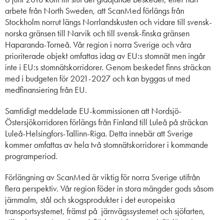
arbete från North Sweden, att ScanMed förlängs från
Stockholm norrut längs Norrlandskusten och vidare till svensk-
norska gränsen till Narvik och till svensk-finska gränsen
Haparanda-Torneå. Vår region i norra Sverige och våra
prioriterade objekt omfattas idag av EU:s stomnät men ingår
inte i EU:s stomnätskorridorer. Genom beskedet finns sträckan
med i budgeten för 2021-2027 och kan byggas ut med
medfinansiering från EU.
Samtidigt meddelade EU-kommissionen att Nordsjö-
Östersjökorridoren förlängs från Finland till Luleå på sträckan
Luleå-Helsingfors-Tallinn-Riga. Detta innebär att Sverige
kommer omfattas av hela två stomnätskorridorer i kommande
programperiod.
Förlängning av ScanMed är viktig för norra Sverige utifrån
flera perspektiv. Vår region föder in stora mängder gods såsom
järnmalm, stål och skogsprodukter i det europeiska
transportsystemet, främst på järnvägssystemet och sjöfarten,