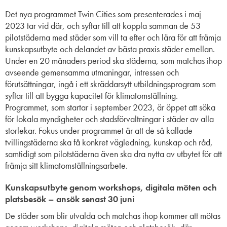
Det nya programmet Twin Cities som presenterades i maj
2023 tar vid där, och syftar till att koppla samman de 53
pilotstäderna med städer som vill ta efter och lära för att främja
kunskapsutbyte och delandet av bästa praxis städer emellan.
Under en 20 månaders period ska städerna, som matchas ihop
avseende gemensamma utmaningar, intressen och
förutsättningar, ingå i ett skräddarsytt utbildningsprogram som
syftar till att bygga kapacitet för klimatomställning.
Programmet, som startar i september 2023, är öppet att söka
för lokala myndigheter och stadsförvaltningar i städer av alla
storlekar. Fokus under programmet är att de så kallade
tvillingstäderna ska få konkret vägledning, kunskap och råd,
samtidigt som pilotstäderna även ska dra nytta av utbytet för att
främja sitt klimatomställningsarbete.
Kunskapsutbyte genom workshops, digitala möten och
platsbesök – ansök senast 30 juni
De städer som blir utvalda och matchas ihop kommer att mötas