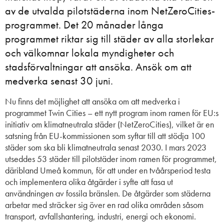
av de utvalda pilotstäderna inom NetZeroCities-
programmet. Det 20 månader långa
programmet riktar sig till städer av alla storlekar
och välkomnar lokala myndigheter och
stadsförvaltningar att ansöka. Ansök om att
medverka senast 30 juni.
Nu finns det möjlighet att ansöka om att medverka i
programmet Twin Cities
– ett nytt program inom ramen för EU:s
initiativ om klimatneutrala städer (NetZeroCities), vilket är en
satsning från EU-kommissionen som syftar till att stödja 100
städer som ska bli klimatneutrala senast 2030. I mars 2023
utseddes 53 städer till pilotstäder inom ramen för programmet,
däribland Umeå kommun, för att under en tvåårsperiod testa
och implementera olika åtgärder i syfte att fasa ut
användningen av fossila bränslen. De åtgärder som städerna
arbetar med sträcker sig över en rad olika områden såsom
transport, avfallshantering, industri, energi och ekonomi.