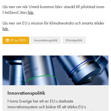
Läs mer om
när
Umeå kommun
blev utsedd till
pilotstad inom
N
etZeroCities
här.
Läs mer
om
EU
:s mission för klimatneutrala och smarta städer
här.
Innovationspolitik
Klimatpolitik
07
Jun
2023
Innovationspolitik
Norra Sverige har ett av EU:s starkaste
innovationssystem och bidrar till att stärka EU:s