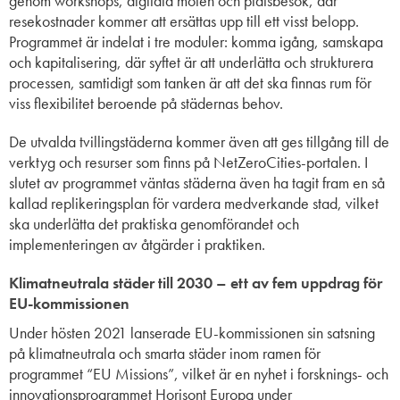
genom workshops, digitala möten och platsbesök, där
resekostnader kommer att ersättas upp till ett visst belopp.
Programmet är indelat i tre moduler: komma igång, samskapa
och kapitalisering, där syftet är att underlätta och strukturera
processen, samtidigt som tanken är att det ska finnas rum för
viss flexibilitet beroende på städernas behov.
De utvalda tvillingstäderna kommer även att ges tillgång till de
verktyg och resurser som finns på NetZeroCities-portalen. I
slutet av programmet väntas städerna även ha tagit fram en så
kallad replikeringsplan för vardera medverkande stad, vilket
ska underlätta det praktiska genomförandet och
implementeringen av åtgärder i praktiken.
Klimatneutrala städer till 2030
–
ett av fem uppdrag för
EU-kommissionen
Under hösten 2021 lanserade EU-kommissionen sin satsning
på klimatneutrala och smarta städer inom ramen för
programmet “EU Missions”, vilket är en nyhet i forsknings- och
innovationsprogrammet Horisont Europa under