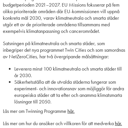
budgetperioden 2021–2027. EU Missions fokuserar på fem
olika prioriterade områden där EU-kommissionen vill uppnå
konkreta mål 2030, varav klimatneutrala och smarta städer
utgör ett av de prioriterade områdena tillsammans med
exempelvis klimatanpassning och cancerområdet.
Satsningen på klimatneutrala och smarta städer, som
inbegriper det nya programmet Twin Cities och som samordnas
av NetZeroCities, har två övergripande målsättningar:
Leverera minst 100 klimatneutrala och smarta städer till
år 2030.
Säkerhetsställa att de utvalda städerna fungerar som
experiment- och innovationsnav som möjliggör för andra
europeiska städer att ta efter och anamma klimatsmarta
lösningar till 2050.
Läs mer om
Twinning
Programme
här
.
Läs mer om hu
r du ansöker
och villkoren för att medverka
här
.