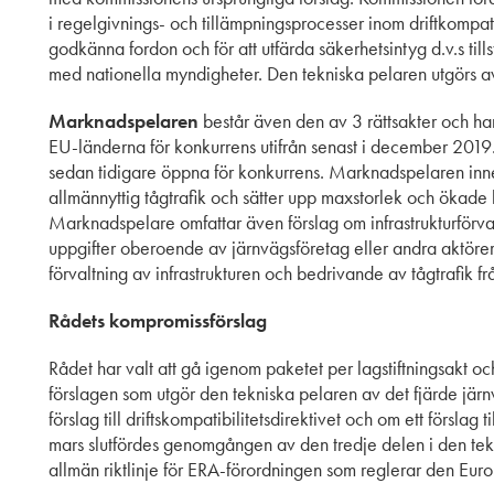
i regelgivnings- och tillämpningsprocesser inom driftkompati
godkänna fordon och för att utfärda säkerhetsintyg d.v.s till
med nationella myndigheter. Den tekniska pelaren utgörs av
Marknadspelaren
består även den av 3 rättsakter och ha
EU-länderna för konkurrens utifrån senast i december 2019. 
sedan tidigare öppna för konkurrens. Marknadspelaren inn
allmännyttig tågtrafik och sätter upp maxstorlek och ökade
Marknadspelare omfattar även förslag om infrastrukturförval
uppgifter oberoende av järnvägsföretag eller andra aktörer 
förvaltning av infrastrukturen och bedrivande av tågtrafik f
Rådets kompromissförslag
Rådet har valt att gå igenom paketet per lagstiftningsakt o
förslagen som utgör den tekniska pelaren av det fjärde jä
förslag till driftskompatibilitetsdirektivet och om ett förslag 
mars slutfördes genomgången av den tredje delen i den te
allmän riktlinje för ERA-förordningen som reglerar den Eur