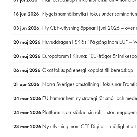
Flygets samhällsnytta i fokus under seminarium
16 jun 2026
Ny CEF-utlysning öppnar i juni 2026 – över en 
03 jun 2026
Huvuddragen i SKR:s ”På gång inom EU” – 
20 maj 2026
Europaforum i Kiruna: ”EU-frågor är inrikespol
20 maj 2026
Ökat fokus på energi kopplat till beredskap
06 maj 2026
Norra Sveriges omställning i fokus när Framt
21 apr 2026
EU hamrar hem ny strategi för små- och mede
24 mar 2026
Plattform Norr stärker sin roll – stort engage
24 mar 2026
Ny utlysning inom CEF Digital – möjlighet at
23 mar 2026