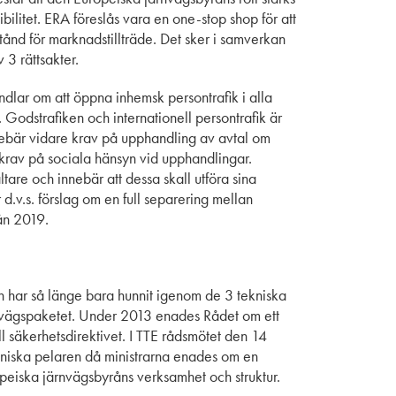
bilitet. ERA föreslås vara en one-stop shop för att
stånd för marknadstillträde. Det sker i samverkan
 3 rättsakter.
ndlar om att öppna inhemsk persontrafik i alla
Godstrafiken och internationell persontrafik är
ebär vidare krav på upphandling av avtal om
 krav på sociala hänsyn vid upphandlingar.
tare och innebär att dessa skall utföra sina
d.v.s. förslag om en full separering mellan
rån 2019.
ch har så länge bara hunnit igenom de 3 tekniska
rnvägspaketet. Under 2013 enades Rådet om ett
till säkerhetsdirektivet. I TTE rådsmötet den 14
kniska pelaren då ministrarna enades om en
opeiska järnvägsbyråns verksamhet och struktur.