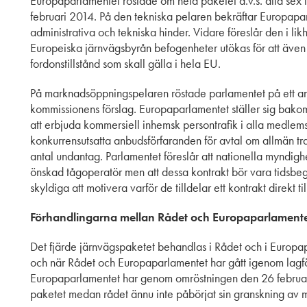
Europaparlamentet röstade om hela paketet d.v.s. alla sex 
februari 2014. På den tekniska pelaren bekräftar Europapar
administrativa och tekniska hinder. Vidare föreslår den i li
Europeiska järnvägsbyrån befogenheter utökas för att även
fordonstillstånd som skall gälla i hela EU.
På marknadsöppningspelaren röstade parlamentet på ett anta
kommissionens förslag. Europaparlamentet ställer sig bakom 
att erbjuda kommersiell inhemsk persontrafik i alla medlems
konkurrensutsatta anbudsförfaranden för avtal om allmän tra
antal undantag. Parlamentet föreslår att nationella myndighete
önskad tågoperatör men att dessa kontrakt bör vara tidsbe
skyldiga att motivera varför de tilldelar ett kontrakt direkt ti
Förhandlingarna mellan Rådet och Europaparlament
Det fjärde järnvägspaketet behandlas i Rådet och i Europa
och när Rådet och Europaparlamentet har gått igenom lagf
Europaparlamentet har genom omröstningen den 26 februari 
paketet medan rådet ännu inte påbörjat sin granskning av