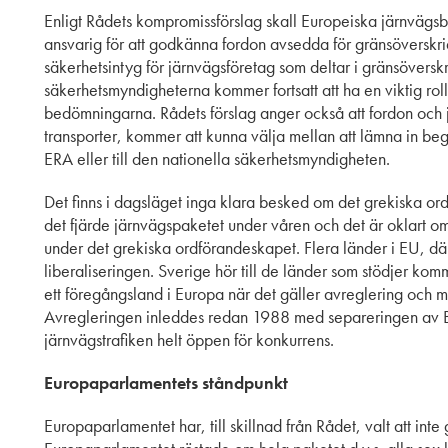
Enligt Rådets kompromissförslag skall Europeiska järnväg
ansvarig för att godkänna fordon avsedda för gränsöverskri
säkerhetsintyg för järnvägsföretag som deltar i gränsöversk
säkerhetsmyndigheterna kommer fortsatt att ha en viktig r
bedömningarna. Rådets förslag anger också att fordon och j
transporter, kommer att kunna välja mellan att lämna in begär
ERA eller till den nationella säkerhetsmyndigheten.
Det finns i dagsläget inga klara besked om det grekiska o
det fjärde järnvägspaketet under våren och det är oklart 
under det grekiska ordförandeskapet. Flera länder i EU, där
liberaliseringen. Sverige hör till de länder som stödjer kom
ett föregångsland i Europa när det gäller avreglering och
Avregleringen inleddes redan 1988 med separeringen av Ba
järnvägstrafiken helt öppen för konkurrens.
Europaparlamentets ståndpunkt
Europaparlamentet har, till skillnad från Rådet, valt att inte