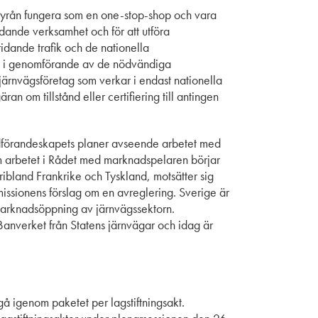
sbyrån fungera som en one-stop-shop och vara
dande verksamhet och för att utföra
ridande trafik och de nationella
oll i genomförande av de nödvändiga
ärnvägsföretag som verkar i endast nationella
an om tillstånd eller certifiering till antingen
rdförandeskapets planer avseende arbetet med
om arbetet i Rådet med marknadspelaren börjar
ibland Frankrike och Tyskland, motsätter sig
missionens förslag om en avreglering. Sverige är
 marknadsöppning av järnvägssektorn.
nverket från Statens järnvägar och idag är
 gå igenom paketet per lagstiftningsakt.