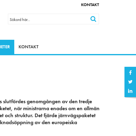
KONTAKT
ETER
KONTAKT
s slutfördes genomgången av den tredje
paketet, när ministrarna enades om en allmän
t och struktur. Det fjärde järnvägspaketet
arknadsöppning av den europeiska