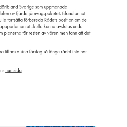
er däribland Sverige som uppmanade
len av fjärde järnvägspaketet. Bland annat
kulle fortsätta förbereda Rådets position om de
ropaparlamentet skulle kunna avslutas under
 planerna för resten av våren men fann att det
 tillbaka sina förslag så länge rådet inte har
ens
hemsida