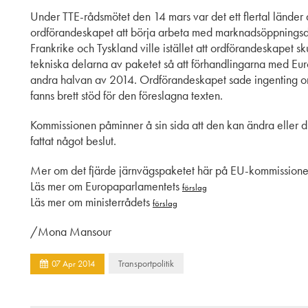
Under TTE-rådsmötet den 14 mars var det ett flertal länd
ordförandeskapet att börja arbeta med marknadsöppningsde
Frankrike och Tyskland ville istället att ordförandeskapet s
tekniska delarna av paketet så att förhandlingarna med Eu
andra halvan av 2014. Ordförandeskapet sade ingenting om
fanns brett stöd för den föreslagna texten.
Kommissionen påminner å sin sida att den kan ändra eller dra
fattat något beslut.
Mer om det fjärde järnvägspaketet här på EU-kommission
Läs mer om Europaparlamentets
förslag
Läs mer om ministerrådets
förslag
/Mona Mansour
Transportpolitik
07
Apr
2014