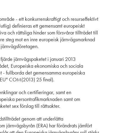
mråde - ett konkurrenskraftigt och resurseffektivt
tlig) definieras ett gemensamt europeiskt
 och rättsliga hinder som försvårar tillträdet till
gare steg mot en inre europeisk järnvägsmarknad
järnvägsföretagen.
 fjärde järnvägspaketet i januari 2013
ådet, Europeiska ekonomiska och sociala
t - fullborda det gemensamma europeiska
 i EU" COM(2013) 25 final).
nklingar och certifieringar, samt en
opeiska persontrafikmarknaden samt om
tet sex förslag till rättsakter.
tillträdet genom att underlätta
t om järnvägsbyrån (ERA) har förändrats jämfört
lår att den Europeiska järnvägsbyråns roll stärks