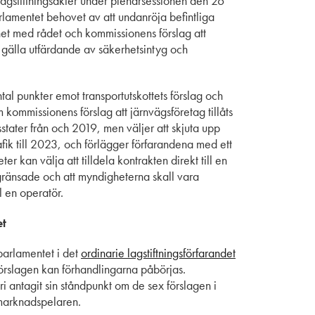
lagstiftningsakter under plenarsessionen den 26
lamentet behovet av att undanröja befintliga
khet med rådet och kommissionens förslag att
 gälla utfärdande av säkerhetsintyg och
l punkter emot transportutskottets förslag och
kommissionens förslag att järnvägsföretag tillåts
stater från och 2019, men väljer att skjuta upp
fik till 2023, och förlägger förfarandena med ett
r kan välja att tilldela kontrakten direkt till en
gränsade och att myndigheterna skall vara
ll en operatör.
et
parlamentet i det
ordinarie lagstiftningsförfarandet
örslagen kan förhandlingarna påbörjas.
antagit sin ståndpunkt om de sex förslagen i
 marknadspelaren.