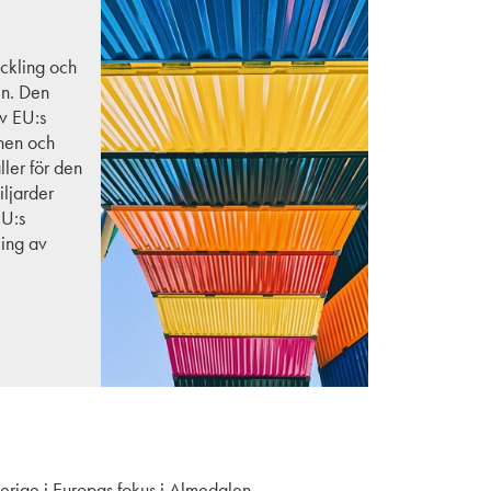
eckling och
en. Den
v EU:s
onen och
ler för den
iljarder
EU:s
ling av
verige i Europas fokus i Almedalen