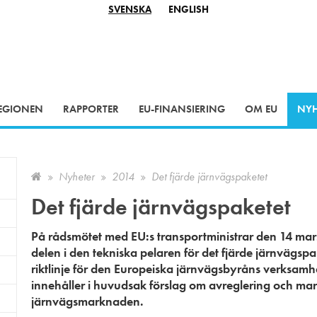
SVENSKA
ENGLISH
EGIONEN
RAPPORTER
EU-FINANSIERING
OM EU
NYH
EU-finansierade territoriella samarbetsprojekt
Nyheter
2014
Det fjärde järnvägspaketet
Det fjärde järnvägspaketet
På rådsmötet med
EU:s transportministrar
den 14 mar
delen i den tekniska pelaren för det fjärde järnvägs
riktlinje för den Europeiska järnvägsbyråns verksamhe
innehåller i huvudsak förslag om avreglering och m
järnvägsmarknaden.