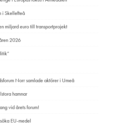
 i Skellefteå
miljard euro till transportprojekt
Våren 2026
itik”
idsforum Norr samlade aktörer i Umeå
lstora hamnar
mang vid årets forum!
t söka EU-medel