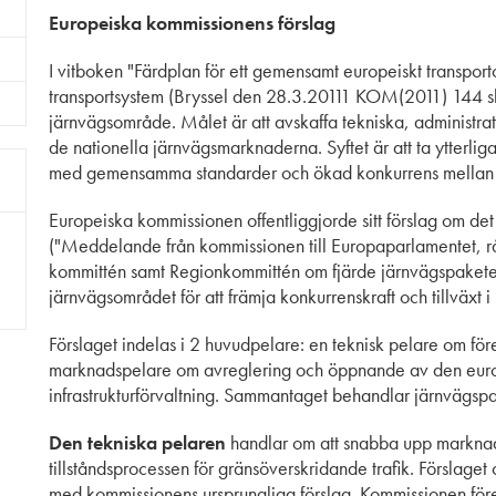
Europeiska kommissionens förslag
I vitboken "Färdplan för ett gemensamt europeiskt transporto
transportsystem (Bryssel den 28.3.20111 KOM(2011) 144 slu
järnvägsområde. Målet är att avskaffa tekniska, administrativa
de nationella järnvägsmarknaderna. Syftet är att ta ytterli
med gemensamma standarder och ökad konkurrens mellan 
Europeiska kommissionen offentliggjorde sitt förslag om det
("Meddelande från kommissionen till Europaparlamentet, r
kommittén samt Regionkommittén om fjärde järnvägspakete
järnvägsområdet för att främja konkurrenskraft och tillväxt
Förslaget indelas i 2 huvudpelare: en teknisk pelare om före
marknadspelare om avreglering och öppnande av den eur
infrastrukturförvaltning. Sammantaget behandlar järnvägspake
Den tekniska pelaren
handlar om att snabba upp marknads
tillståndsprocessen för gränsöverskridande trafik. Förslage
med kommissionens ursprungliga förslag. Kommissionen föres