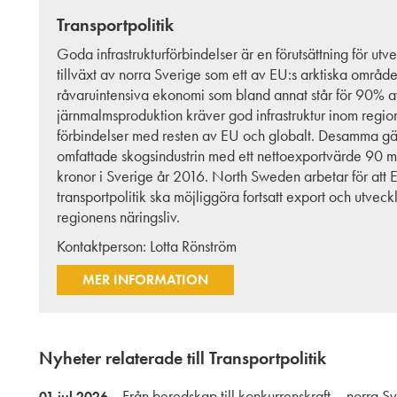
Transportpolitik
Goda infrastrukturförbindelser är en förutsättning för utv
tillväxt av norra Sverige som ett av EU:s arktiska områd
råvaruintensiva ekonomi som bland annat står för 90% a
järnmalmsproduktion kräver god infrastruktur inom regi
förbindelser med resten av EU och globalt. Desamma gäl
omfattade skogsindustrin med ett nettoexportvärde 90 m
kronor i Sverige år 2016. North Sweden arbetar för att 
transportpolitik ska möjliggöra fortsatt export och utveck
regionens näringsliv.
Kontaktperson:
Lotta Rönström
MER INFORMATION
Nyheter relaterade till Transportpolitik
Från beredskap till konkurrenskraft – norra S
01 jul 2026