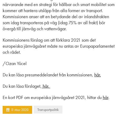
närvarande med en strategi för hållbar och smart mobilitet som
kommer att hantera utsläpp från alla former av transport.
Kommissionen anser att en betydande del av inlandsfrakten
som idag transporteras på väg (idag 75% av all frakt) bör
övergå till järnväg och vattenvägar.
Kommissionens förslag om att förklara 2021 som det
europeiska järnvägsåret måste nu antas av Europaparlamentet
och rådet.
/Ozan Yücel
Du kan läsa pressmeddelandet från kommissionen,
här.
Du kan läsa förslaget,
här.
En kort PDF om europeiska järnvägsåret 2021, hittar du
här
.
Transportpolitik
11
Mar
2020