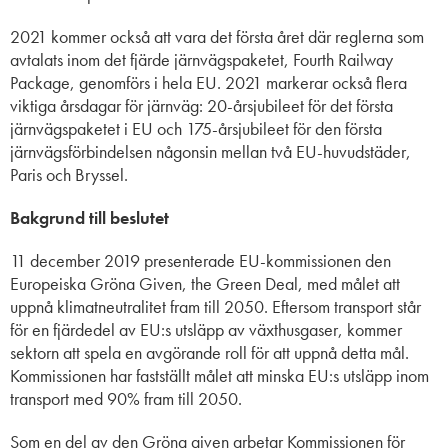
2021 kommer också att vara det första året där reglerna som
avtalats inom det fjärde järnvägspaketet, Fourth Railway
Package, genomförs i hela EU. 2021 markerar också flera
viktiga årsdagar för järnväg: 20-årsjubileet för det första
järnvägspaketet i EU och 175-årsjubileet för den första
järnvägsförbindelsen någonsin mellan två EU-huvudstäder,
Paris och Bryssel.
Bakgrund till beslutet
11 december 2019 presenterade EU-kommissionen den
Europeiska Gröna Given, the Green Deal, med målet att
uppnå klimatneutralitet fram till 2050. Eftersom transport står
för en fjärdedel av EU:s utsläpp av växthusgaser, kommer
sektorn att spela en avgörande roll för att uppnå detta mål.
Kommissionen har fastställt målet att minska EU:s utsläpp inom
transport med 90% fram till 2050.
Som en del av den Gröna given arbetar Kommissionen för