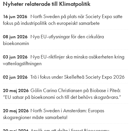
Nyheter relaterade till Klimatpolitik
North Sweden på plats när Society Expo satte
16 jun 2026
fokus på industripolitik och europeiskt samarbete
Nya EU-utlysningar för den cirkulära
08 jun 2026
bioekonomin
Nya EU-riktlinjer ska minska osäkerheten kring
03 jun 2026
vattenlagstiftningen
Trä i fokus under Skellefteå Society Expo 2026
02 jun 2026
Gölin Carina Christiansen på Biobase i Piteå:
20 maj 2026
“EU satsar på bioekonomi och till det behövs skogsråvara.”
North Sweden i Amsterdam: Europas
20 maj 2026
skogsregioner måste samarbeta!
Ansök om att delta i Forest Bioeconomy
20 maj 2026