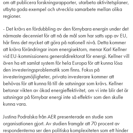
om att publicera forskningsrapporter, utarbeta aktivitetsplaner,
utbyta goda exempel och utveckla samarbete mellan olika
regioner.
- Det krävs en fördubbling av den förnybara energin under det
närmaste decenniet för att nå de mål som har satts upp av EU,
här finns det mycket att göra på nationell nivå. Detta kommer
att kräva förändringar inom energisektorn, menar Karl Kellner
vid EU-kommissionens generaldirektorat för energi. Kellner vill
även ha ett samlat system för hela Europa för att kunna lösa
den investeringsproblematik som finns. Fokus på
investeringsmöjligheter, privata investerare kommer att
behövas för att kunna få till de satsningar som krävs. Kellner
betonar vikten av ökad energieffektivitet, om vi inte blir det är
satsningar på förnybar energi inte så effektiv som den skulle
kunna vara.
Justina Podralska från AER presenterade en studie som
organisationen gjort. Av studien framgår att 70 procent av
respondenterna ser den politiska komplexiteten som ett hinder