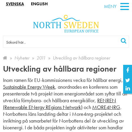
SVENSKA
ENGLISH
MENY
Nyheter
2011
Utveckling av hållbara regioner
Utveckling av hållbara regioner
Inom ramen för EU-kommissionens vecka för hållbar energi,
Sustainable Energy Week
, anordnades en konferens som
presenterade två projekt inom energiområdet som syftar till att
utveckla förnybara- och hållbara energikällor,
RENREN
(Renewable ENergy REgions Network)
och
MORE4NRG
.
Norrbottens läns landsting deltar i More4nrg-projektet och
inriktning på samarbetet för Norrbottens del är utveckling av
bioenergi. I de båda projekten ingår aktiviteter som handlar