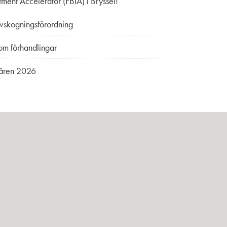
ment Accelerator (FBIA) i Bryssel!
avskogningsförordning
 om förhandlingar
Våren 2026