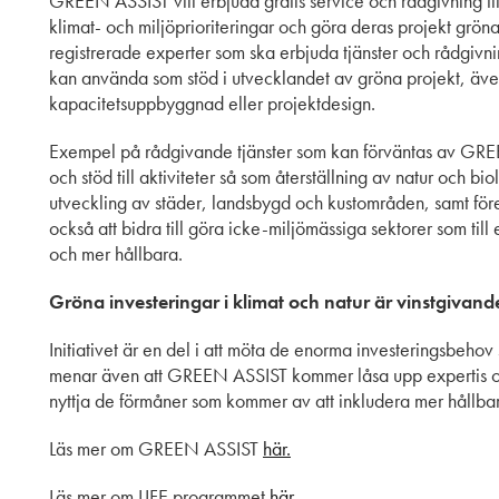
GREEN ASSIST vill erbjuda gratis service och rådgivning till
klimat- och miljöprioriteringar och göra deras projekt grö
registrerade experter som ska erbjuda tjänster och rådgivn
kan använda som stöd i utvecklandet av gröna projekt, även 
kapacitetsuppbyggnad eller projektdesign.
Exempel på rådgivande tjänster som kan förväntas av GRE
och stöd till aktiviteter så som återställning av natur och b
utveckling av städer, landsbygd och kustområden, samt föreb
också att bidra till göra icke-miljömässiga sektorer som til
och mer hållbara.
Gröna investeringar i klimat och natur är vinstgivand
Initiativet är en del i att möta de enorma investeringsbeh
menar även att GREEN ASSIST kommer låsa upp expertis oc
nyttja de förmåner som kommer av att inkludera mer hållbarh
Läs mer om GREEN ASSIST
här.
Läs mer om LIFE programmet
här.