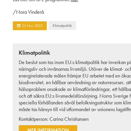
/Nora Vinderå
Klimatpolitik
23
Nov
2022
Klimatpolitik
De beslut som tas inom EU:s klimatpolitik har inverkan p
näringsliv och invånarnas livsmiljö. Utöver de klimat- oc
energirelaterade målen främjar EU arbetet med en öka
biodiversitet, en hållbar användning av naturresurser, a
hälsoproblem orsakade av klimatförändringar, ett hållba
och att säkra EU:s livsmedelsförsörjning. Norra Sverige 
speciella förhållanden såväl befolkningsstruktur som klim
måste tas hänsyn till vid utformandet av unionens lagstiftn
Kontaktperson:
Carina Christiansen
MER INFORMATION