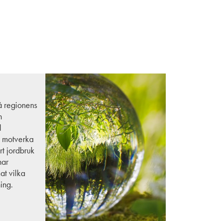
å regionens
h
d
tt motverka
rt jordbruk
har
at vilka
ing.