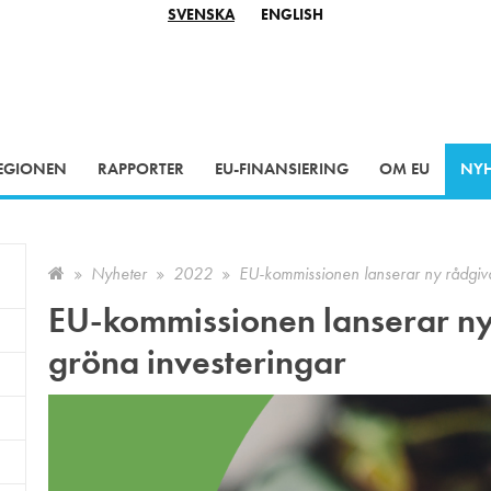
SVENSKA
ENGLISH
EGIONEN
RAPPORTER
EU-FINANSIERING
OM EU
NYH
EU-finansierade territoriella samarbetsprojekt
Nyheter
2022
EU-kommissionen lanserar ny rådgivan
EU-kommissionen lanserar ny 
gröna investeringar