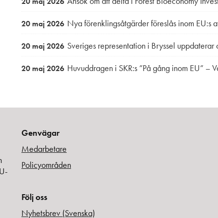
Ansök om att delta i Forest Bioeconomy Invest
20 maj 2026
Nya förenklingsåtgärder föreslås inom EU:s 
20 maj 2026
Sveriges representation i Bryssel uppdaterar
20 maj 2026
Huvuddragen i SKR:s ”På gång inom EU” – 
20 maj 2026
Genvägar
Medarbetare
h
Policyområden
EU-
Följ oss
Nyhetsbrev (Svenska)