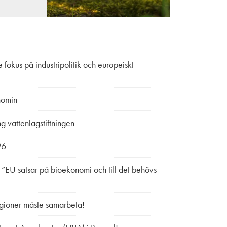
fokus på industripolitik och europeiskt
nomin
g vattenlagstiftningen
26
 “EU satsar på bioekonomi och till det behövs
gioner måste samarbeta!