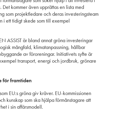
 förmånstagare som söker hjälp i att investera i
na. Det kommer även upprättas en lista med
ing som projektledare och deras investeringsteam
i ett tidigt skede som till exempel
EN ASSIST är bland annat gröna investeringar
iologisk mångfald, klimatanpassning, hållbar
yggande av föroreningar. Initiativets syfte är
l exempel transport, energi och jordbruk, grönare
e för framtiden
ov som EU:s gröna giv kräver. EU-kommissionen
h kunskap som ska hjälpa förmånstagare att
et i sin affärsmodell.