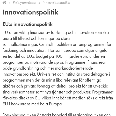
Policyområden
Innovationspolitik
Innovationspolitik
EU:s innovationspolitik
EU är en viktig finansiär av forskning och innovation som ska
bidra till tillväxt och lösningar på stora
samhällsutmaningar. Centralt i politiken är ramprogrammet för
forskning och innovation, Horisont Europa som utgör ungefär
en tiondel av EU:s budget på 100 miljarder euro under en
programperiod motsvarande sju år. Programmet finansierar
både grundforskning och mer marknadsorienterade
innovationsprojekt. Universitet och institut är stora deltagare i
programmen men det är minst lika relevant för offentliga
aktörer och privata företag
att
delta i projekt för att utveckla
sin
a
verksamhet
er
samt nya tjänster och produkter. Programmet
förvaltas direkt av EU
vilket innebär att
medlen söks direkt från
EU i konkurrens med hela Europa.
Forskningspolitiken är starkt kopplad till regionalpolitiken och