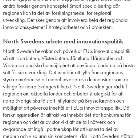
andra fonder genom konceptet Smart specialisering där
regionen kan ta del av forskningsmedel för regional
utveckling. Det sker genom att involvera hela det regionala
innovationssystemet i strategiarbetet och i projekten.
North Swedens arbete med innovationspolitik
North Sweden bevakar och påverkar EU:s innovationspolitik
så att Norrbotten, Västerbotten, Jämtland Härjedalen och
Västernorrland ska ha möjlighet att använda fonderna på bästa
sätt för sin utveckling. Det innebär att lyfta fram regionens
styrkeområden så att medel investeras i de industrier som är
viktiga för norra Sveriges tillväxt. North Sweden ger råd till
regionen om aktuella fonder och arbetar strategiskt för att
norra Sverige
ska få stort inflytande på Brysselarenan och
möjlighet att påverka innehållet
i EU:s
innovationspolitik. Då
forskningsmedlen är attraktiva innebär det stor konkurrens för
regionen och det är
av stor vikt
att delta i nätverk och
avgörande att ingå i partnerskap för att kunna ta del av
medlen och visa upp sin kompetens, där North Sweden stöttar