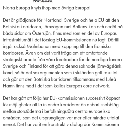
Norra Europa knyts ihop med övriga Europa!
Det är glädjande för Norrland, Sverige och hela EU att den
Botniska korridoren, järnvägen runt Bottenviken och nedåt på
båda sidor om Östersjön, finns med som en del av Europas
infrastrukturnät i det förslag EU-kommissionen nu lagt. Därtill
ingår också Malmbanan med koppling till den Botniska
korridoren. Även om det varit fråga om ett omfattande
strategiskt arbete från våra företrädare för de nordliga länen i
Sverige och Finland för att göra denna saknade järnvägslänk
känd, så är det sakargumenten som i slutändan gett resultat
och gör att den Botniska korridoren tillsammans med Luleå
Hamn finns med i det som kallas Europas core network.
Det har gått att följa hur EU-kommissionen successivt öppnat
för möjligheter att ta in andra korridorer än enbart snabbtåg
mellan storstäderna i befolkningstäta centraleuropeiska
områden, som det ursprungligen var mer eller mindre uttalat
menat. Det har varit en konstruktiv dialog där Kommissionen