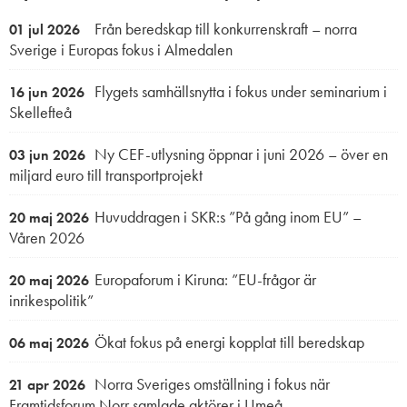
Från beredskap till konkurrenskraft – norra
01 jul 2026
Sverige i Europas fokus i Almedalen
Flygets samhällsnytta i fokus under seminarium i
16 jun 2026
Skellefteå
Ny CEF-utlysning öppnar i juni 2026 – över en
03 jun 2026
miljard euro till transportprojekt
Huvuddragen i SKR:s ”På gång inom EU” –
20 maj 2026
Våren 2026
Europaforum i Kiruna: ”EU-frågor är
20 maj 2026
inrikespolitik”
Ökat fokus på energi kopplat till beredskap
06 maj 2026
Norra Sveriges omställning i fokus när
21 apr 2026
Framtidsforum Norr samlade aktörer i Umeå