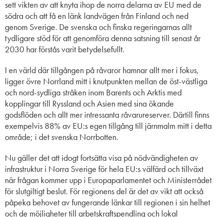
sett vikten av att knyta ihop de norra delarna av EU med de
södra och att få en länk landvägen från Finland och ned
genom Sverige. De svenska och finska regeringarnas allt
tydligare stöd för att genomföra denna satsning till senast år
2030 har förstås varit betydelsefullt.
I en värld där tillgången på råvaror hamnar allt mer i fokus,
ligger övre Norrland mitt i knutpunkten mellan de öst-västliga
och nord-sydliga stråken inom Barents och Arktis med
kopplingar till Ryssland och Asien med sina ökande
godsflöden och allt mer intressanta råvarureserver. Därtill finns
exempelvis 88% av EU:s egen tillgång till järnmalm mitt i detta
område; i det svenska Norrbotten.
Nu gäller det att idogt fortsätta visa på nödvändigheten av
infrastruktur i Norra Sverige för hela EU:s välfärd och tillväxt
när frågan kommer upp i Europaparlamentet och Ministerrådet
för slutgiltigt beslut. För regionens del är det av vikt att också
påpeka behovet av fungerande länkar till regionen i sin helhet
och de möjligheter till arbetskraftspendling och lokal