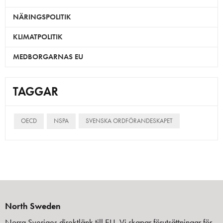
NÄRINGSPOLITIK
KLIMATPOLITIK
MEDBORGARNAS EU
TAGGAR
OECD
NSPA
SVENSKA ORDFÖRANDESKAPET
North Sweden
Norra Sveriges direktlänk till EU. Vi skapar förutsättningar för