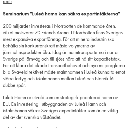
redir
Seminarium "Luleå hamn kan säkra exportintäkterna"
200 miljarder investeras i Norrbotten de kommande åren,
vilket motsvarar 70 Friends Arena. I Norrbotten finns Sveriges
mest expansiva exportföretag. För att mineralindustrin ska
behålla sin konkurrenskraft måste volymerna av
järnmalmsprodukter öka. Idag är malmtransporterna i norra
Sverige på järnväg och till sjöss nära att nå sitt kapacitetstak.
För att klara det ökade transportbehovet och nya miljöreglerna
bl a Svaveldirektivet måste malmhamnen i Luleå kunna ta emot
större fartyg och Malmbanan mellan Luleå och Narvik få
dubbelspår.
Luleå Hamn är utvald som en strategisk prioriterad hamn av
EU. En investering i utbyggnaden av Luleå Hamn och
Malmbanan säkrar Sveriges exportintäkter som är en viktig
del av det svenska välståndet.