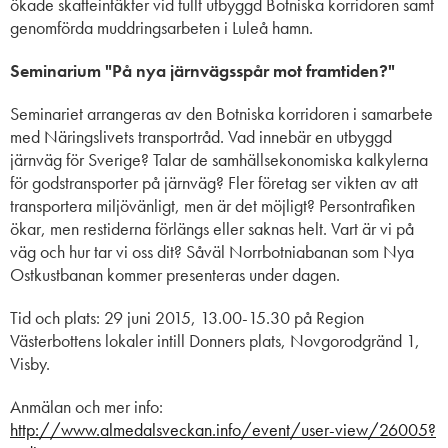
ökade skatteintäkter vid fullt utbyggd Botniska korridoren samt
genomförda muddringsarbeten i Luleå hamn.
Seminarium "På nya järnvägsspår mot framtiden?"
Seminariet arrangeras av den Botniska korridoren i samarbete
med Näringslivets transportråd. Vad innebär en utbyggd
järnväg för Sverige? Talar de samhällsekonomiska kalkylerna
för godstransporter på järnväg? Fler företag ser vikten av att
transportera miljövänligt, men är det möjligt? Persontrafiken
ökar, men restiderna förlängs eller saknas helt. Vart är vi på
väg och hur tar vi oss dit? Såväl Norrbotniabanan som Nya
Ostkustbanan kommer presenteras under dagen.
Tid och plats: 29 juni 2015, 13.00-15.30 på Region
Västerbottens lokaler intill Donners plats, Novgorodgränd 1,
Visby.
Anmälan och mer info:
http://www.almedalsveckan.info/event/user-view/26005?