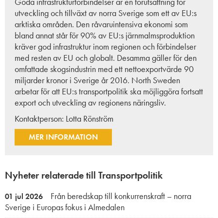
Goda infrastrukturförbindelser är en förutsättning för
utveckling och tillväxt av norra Sverige som ett av EU:s
arktiska områden. Den råvaruintensiva ekonomi som
bland annat står för 90% av EU:s järnmalmsproduktion
kräver god infrastruktur inom regionen och förbindelser
med resten av EU och globalt. Desamma gäller för den
omfattade skogsindustrin med ett nettoexportvärde 90
miljarder kronor i Sverige år 2016. North Sweden
arbetar för att EU:s transportpolitik ska möjliggöra fortsatt
export och utveckling av regionens näringsliv.
Kontaktperson:
Lotta Rönström
MER INFORMATION
Nyheter relaterade till Transportpolitik
Från beredskap till konkurrenskraft – norra
01 jul 2026
Sverige i Europas fokus i Almedalen