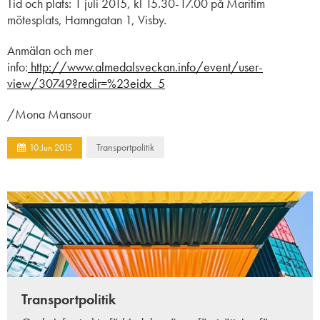
Tid och plats: 1 juli 2015, kl 15.30-17.00 på Maritim
mötesplats, Hamngatan 1, Visby.
Anmälan och mer
info:
http://www.almedalsveckan.info/event/user-
view/30749?redir=%23eidx_5
/Mona Mansour
Transportpolitik
10
Jun
2015
Transportpolitik