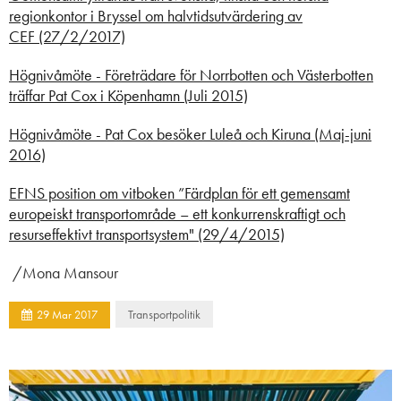
regionkontor i Bryssel om halvtidsutvärdering av
CEF
(27/2/2017)
Högnivåmöte - Företrädare för Norrbotten och Västerbotten
träffar Pat Cox i Köpenhamn (Juli 2015)
Högnivåmöte - Pat Cox besöker Luleå och Kiruna (Maj-juni
2016)
EFNS position om vitboken ”Färdplan för ett gemensamt
europeiskt transportområde – ett konkurrenskraftigt och
resurseffektivt transportsystem" (29/4/2015)
/Mona Mansour
Transportpolitik
29
Mar
2017