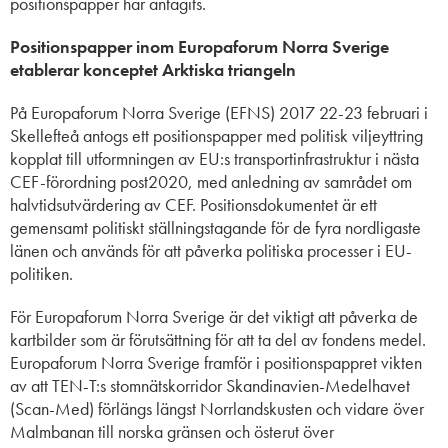
positionspapper har antagits.
Positionspapper inom Europaforum Norra Sverige
etablerar konceptet Arktiska triangeln
På Europaforum Norra Sverige (EFNS) 2017 22-23 februari i
Skellefteå antogs ett positionspapper med politisk viljeyttring
kopplat till utformningen av EU:s transportinfrastruktur i nästa
CEF-förordning post2020, med anledning av samrådet om
halvtidsutvärdering av CEF. Positionsdokumentet är ett
gemensamt politiskt ställningstagande för de fyra nordligaste
länen och används för att påverka politiska processer i EU-
politiken.
För Europaforum Norra Sverige är det viktigt att påverka de
kartbilder som är förutsättning för att ta del av fondens medel.
Europaforum Norra Sverige framför i positionspappret vikten
av att TEN-T:s stomnätskorridor Skandinavien-Medelhavet
(Scan-Med) förlängs längst Norrlandskusten och vidare över
Malmbanan till norska gränsen och österut över