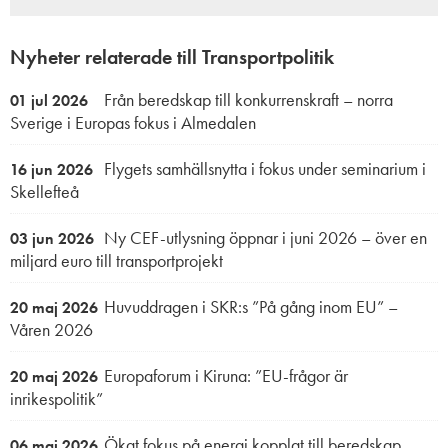
Nyheter relaterade till Transportpolitik
Från beredskap till konkurrenskraft – norra
01 jul 2026
Sverige i Europas fokus i Almedalen
Flygets samhällsnytta i fokus under seminarium i
16 jun 2026
Skellefteå
Ny CEF-utlysning öppnar i juni 2026 – över en
03 jun 2026
miljard euro till transportprojekt
Huvuddragen i SKR:s ”På gång inom EU” –
20 maj 2026
Våren 2026
Europaforum i Kiruna: ”EU-frågor är
20 maj 2026
inrikespolitik”
Ökat fokus på energi kopplat till beredskap
06 maj 2026