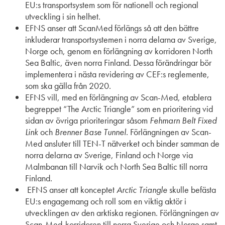
EU:s transportsystem som för nationell och regional
utveckling i sin helhet.
EFNS anser att ScanMed förlängs så att den bättre
inkluderar transportsystemen i norra delarna av Sverige,
Norge och, genom en förlängning av korridoren North
Sea Baltic, även norra Finland. Dessa förändringar bör
implementera i nästa revidering av CEF:s reglemente,
som ska gälla från 2020.
EFNS vill, med en förlängning av Scan-Med, etablera
begreppet “The Arctic Triangle” som en prioritering vid
sidan av övriga prioriteringar såsom
Fehmarn Belt Fixed
Link
och
Brenner Base Tunnel
. Förlängningen av Scan-
Med ansluter till TEN-T nätverket och binder samman de
norra delarna av Sverige, Finland och Norge via
Malmbanan till Narvik och North Sea Baltic till norra
Finland.
EFNS anser att konceptet
Arctic Triangle
skulle befästa
EU:s engagemang och roll som en viktig aktör i
utvecklingen av den arktiska regionen. Förlängningen av
Scan-Med-korridoren till norra Sverige och Norge samt