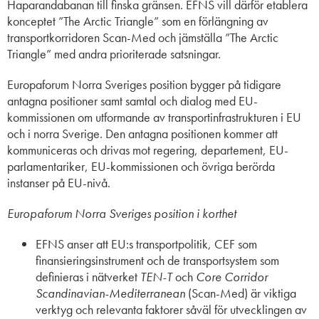
Haparandabanan till finska gränsen. EFNS vill därför etablera
konceptet ”The Arctic Triangle” som en förlängning av
transportkorridoren Scan-Med och jämställa ”The Arctic
Triangle” med andra prioriterade satsningar.
Europaforum Norra Sveriges position bygger på tidigare
antagna positioner samt samtal och dialog med EU-
kommissionen om utformande av transportinfrastrukturen i EU
och i norra Sverige. Den antagna positionen kommer att
kommuniceras och drivas mot regering, departement, EU-
parlamentariker, EU-kommissionen och övriga berörda
instanser på EU-nivå.
Europaforum Norra Sveriges position i korthet
EFNS anser att EU:s transportpolitik, CEF som
finansieringsinstrument och de transportsystem som
definieras i nätverket
TEN-T
och
Core Corridor
Scandinavian-Mediterranean
(Scan-Med) är viktiga
verktyg och relevanta faktorer såväl för utvecklingen av