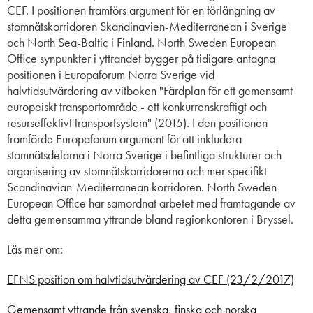
CEF. I positionen framförs argument för en förlängning av
stomnätskorridoren Skandinavien-Mediterranean i Sverige
och North Sea-Baltic i Finland. North Sweden European
Office synpunkter i yttrandet bygger på tidigare antagna
positionen i Europaforum Norra Sverige vid
halvtidsutvärdering av vitboken "Färdplan för ett gemensamt
europeiskt transportområde - ett konkurrenskraftigt och
resurseffektivt transportsystem" (2015). I den positionen
framförde Europaforum argument för att inkludera
stomnätsdelarna i Norra Sverige i befintliga strukturer och
organisering av stomnätskorridorerna och mer specifikt
Scandinavian-Mediterranean korridoren. North Sweden
European Office har samordnat arbetet med framtagande av
detta gemensamma yttrande bland regionkontoren i Bryssel.
Läs mer om:
EFNS position om halvtidsutvärdering av CEF (23/2/2017)
Gemensamt yttrande
från svenska, finska och norska