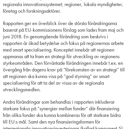
regionala innovationssystemet; regioner, lokala myndigheter,
företag och forskningsaktörer.
Rapporten ger en överblick över de största förändringarna
baserat på EU-kommissionens förslag som lades fram maj och
juni 2018. En genomgående förändring som beskrivs i
rapporten är ökad betydelse och fokus på regionernas arbete
med smart specialisering. Konceptet innebär att regionen
uppmanas att ta fram en strategi för utveckling av regionens
styrkeområden. Den förväntade förändringen innebär t.ex. en
övergång från dagens krav på ”förekomsten av en strategi” till
att regionen ska kunna visa på ”god styrning” av smart
specialisering för att ta del av vissa av de regionala
utvecklingsmedlen.
Andra förändringar som behandlas i rapporten inkluderar
starkare fokus på ”synergier mellan fonder” där finansiering
från olika fonder ska kunna kombineras för att starkare bidra
till EU:s mål. Samt den nya finansieringsformen för
interregionala innovationsinvesteringar (kallad komponent 5)