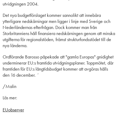
utvidgningen 2004.
Det nya budgetförslaget kommer sannolikt att innebära
ytterligare nedskärningar men ligger i linje med Sverige och
Nederländernas efterfrågan. Dock kommer man från
Storbritanniens håll finansiera nedskärningen genom att minska
utgifterna för regionalstöden, främst strukturfondsstödet till de
nya länderna.
Ordförande Barosso påpekade att "gamla Europas" gnidighet
underminerar EU:s framtida utvidgningsplaner. Toppmötet, där
framtiden för EU:s långtidsbudget kommer att avgöras hålls
den 16 december. ´
/Malin
Läs mer:
EUobserver