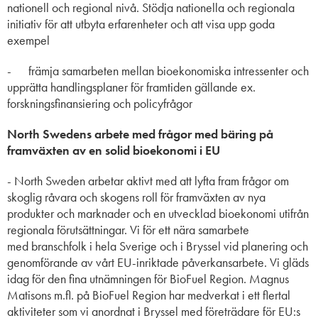
nationell och regional nivå. Stödja nationella och regionala
initiativ för att utbyta erfarenheter och att visa upp goda
exempel
- främja samarbeten mellan bioekonomiska intressenter och
upprätta handlingsplaner för framtiden gällande ex.
forskningsfinansiering och policyfrågor
North Swedens arbete med frågor med bäring på
framväxten av en solid bioekonomi i EU
- North Sweden arbetar aktivt
med att lyfta fram frågor om
skoglig råvara och
skogens roll för framväxten av nya
produkter och marknader och en utvecklad bioekonomi utifrån
regionala förutsättningar.
Vi för ett nära samarbete
med
branschfolk i hela Sverige och i Bryssel vid planering och
genomförande av vårt EU-inriktade påverkansarbete. Vi gläds
idag för den fina utnämningen för BioFuel Region.
Magnus
Matisons m.fl. på BioFuel Region
har medverkat i ett flertal
aktiviteter som vi anordnat i Bryssel med företrädare för EU:s