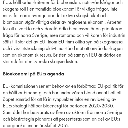
EU:s hållbarhetskriterier för biobränslen, naturvårdsfrågor och
skogens roll i en framtida bioekonomi är viktiga frågor, inte
minst för norra Sverige där det aktiva skogsbruket och
biomassan utgör viktiga delar av regionens ekonomi. Arbetet
för att utveckla och vidareförädla biomassan är en prioriterad
fråga för norra Sverige, men ramarna och villkoren för industrin
sätts till stor del av EU. Inom EU finns olika syn på skogsmassa,
och i viss utsträckning aktivt motstånd mot att använda skogen
som en ekonomisk resurs. Bristen på samsyn i EU är därför en
stor risk för den svenska skogsindustrin.
Bioekonomi på EU:s agenda
EU-kommissionen ser ett behov av en förbättrad EU-politik för
en hållbar bioenergi och har under våren bland annat haft ett
öppet samråd för att få in synpunkter inför en revidering av
EU:s strategi hållbar bioenergi för perioden 2020-2030.
Samrådet har besvarats av flera av aktörer från norra Sverige
och biostrategin planeras att presenteras som en del av EU:s
energipaket innan årsskiftet 2016.