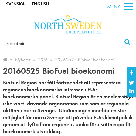
SVENSKA
ENGLISH
MENY
Nyheter
2016
20160525 BioFuel bioekonomi
20160525 BioFuel bioekonomi
BioFuel Region har fått förtroendet att representera
regionens bioekonomiska intressen i EU:s
bioekonomiska panel.
BioFuel Region är en medlemsägd
icke vinst- drivande organisation som samlar regionala
aktörer i norra Sverige.
Utnämningen innebär en stor
möjlighet för norra Sverige att påverka EU:s klimatpolitik
genom att lyfta fram regionens unika förutsättningar för
bioekonomisk utveckling.