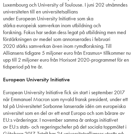
Luxembourg
och
University of Toulouse.
I
juni 202 utnämndes
u
niversiteten
till en universitetsallians
under
European
University
Initiative
som ska
stärka
europeisk
samverkan inom
utbildning och
forskning.
Fokus har
sedan dess
legat på utbildning men med
förstärkningen av medel som annonserades i februari
2020
stärks samverkan även inom
rymd
forskning.
Till
Alliansens tidigare 5 miljoner euro från Erasmus+ tillkommer nu
upp till 2 miljoner euro från Horisont 2020-programmet för en
tidsperiod på tre år.
European University Initiative
European
University
Initiative
fick sin start i september 2017
när Emmanuel
Macron
som nyvald fransk president
, under ett
tal på
Universitetet Sorbonne
lanserade
idé
n
om europeiska
universitet som en del av ett enat Europa och som bärare av
EU:s värderingar. I november samma år
antogs initiativet
av
EU:s
stats- och
regeringschefer
på
det sociala toppmötet i
Göteborg 2017.
Totalt har 24 universitetsallianser utsetts på