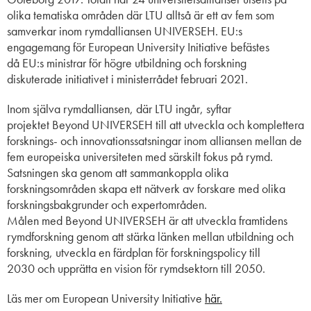
olika tematiska områden där LTU alltså är
ett av fem som
samverkar inom rymd
alliansen UNIVERSEH
.
EU:s
engagemang för
European
University
Initiative
befästes
d
å
EU:s ministrar för högre utbildning och forskning
diskuterade initiativet i
m
inisterr
ådet
februari 2021.
I
nom själva rymdalliansen
,
där LTU ingår
,
syftar
projektet
B
eyond
UNIVERSEH
till
att utveckla
och komplettera
forsknings- och innovationssatsningar inom alliansen mellan de
fem europeiska universiteten med särskilt fokus på rymd
.
Satsningen ska genom att sammankoppla olika
forskningsområden skapa ett nätverk av forskare med olika
forskningsbakgrunder och expertområden.
Måle
n
med
Beyond
UNIVERSEH är att
utveckla framtidens
rymdforskning
genom att
stärka länken mellan utbildning och
forskning
,
utveckla en färdplan för forskningspolicy till
2030
och upprätta en
vision för rymdsektorn till 2050
.
Läs mer om
European
University
Initiative
här.