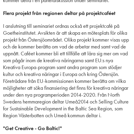
kommer delta i en paneldiskussion under seminariet.
Flera projekt från regionen deltar på projektcaféet
I anslutning till seminariet ordnas också ett projektcafé på
Goetheinstitutet. Avsikten är att skapa en mötesplats för olika
projekt från Östersjöområdet. Olika projekt kommer visas upp
och de kommer berätta om vad de arbetar med samt vad de
uppnått. Caféet kommer bli ett tillfälle att lära sig mer om vad
som pågår inom de kreativa näringarna samt EU:s nya
Kreativa Europa-program samt andra program som stödjer
kultur och kreativa näringar i Europa och kring Östersjön.
Företrädare från EU-kommissionen kommer berätta om vilka
möjligheter att söka finansiering det finns för kreativa näringar
under den nya programperioden 2014-2020. Från North
Swedens hemmaregion deltar Umeå2014 och Selling Culture
for Sustainable Development in the Baltic Sea Region,
som
Region Västerbotten och Umeå kommun deltar i.
"Get Creative - Go Baltic!"