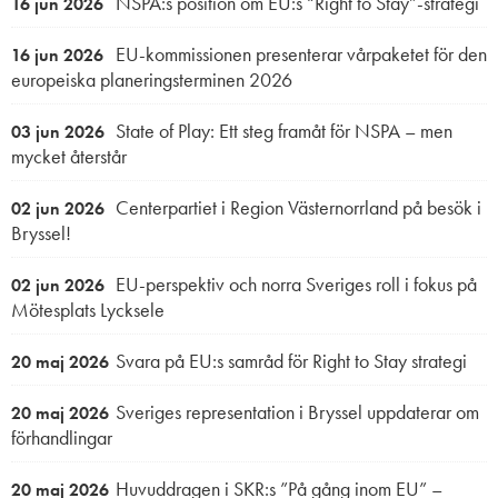
NSPA:s position om EU:s “Right to Stay”-strategi
16 jun 2026
EU-kommissionen presenterar vårpaketet för den
16 jun 2026
europeiska planeringsterminen 2026
State of Play: Ett steg framåt för NSPA – men
03 jun 2026
mycket återstår
Centerpartiet i Region Västernorrland på besök i
02 jun 2026
Bryssel!
EU-perspektiv och norra Sveriges roll i fokus på
02 jun 2026
Mötesplats Lycksele
Svara på EU:s samråd för Right to Stay strategi
20 maj 2026
Sveriges representation i Bryssel uppdaterar om
20 maj 2026
förhandlingar
Huvuddragen i SKR:s ”På gång inom EU” –
20 maj 2026