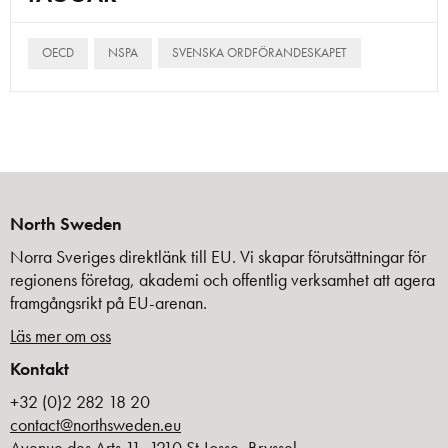
OECD
NSPA
SVENSKA ORDFÖRANDESKAPET
North Sweden
Norra Sveriges direktlänk till EU. Vi skapar förutsättningar för
regionens företag, akademi och offentlig verksamhet att agera
framgångsrikt på EU-arenan.
Läs mer om oss
Kontakt
+32 (0)2 282 18 20
contact@northsweden.eu
Avenue des Arts 11, 1210 St Josse, Bryssel