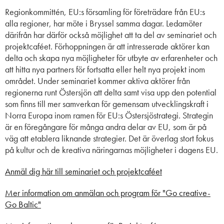
Regionkommittén, EU:s församling för företrädare från EU:s
alla regioner, har möte i Bryssel samma dagar. Ledamöter
därifrån har därför också möjlighet att ta del av seminariet och
projektcaféet. Förhoppningen är att intresserade aktörer kan
delta och skapa nya möjligheter för utbyte av erfarenheter och
att hitta nya partners för fortsatta eller helt nya projekt inom
området. Under seminariet kommer aktiva aktörer från
regionerna runt Östersjön att delta samt visa upp den potential
som finns till mer samverkan för gemensam utvecklingskraft i
Norra Europa inom ramen för EU:s Östersjöstrategi. Strategin
är en föregångare för många andra delar av EU, som är på
väg att etablera liknande strategier. Det är överlag stort fokus
på kultur och de kreativa näringarnas möjligheter i dagens EU.
Anmäl dig här till seminariet och projektcaféet
Mer information om anmälan och program för "Go creative-
Go Baltic"