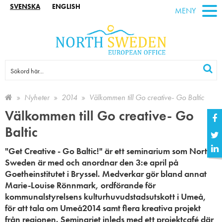
SVENSKA
ENGLISH
MENY
Nyheter
2014
Välkommen till Go creative- Go Baltic
Välkommen till Go creative- Go
Baltic
"Get Creative - Go Baltic!" är ett seminarium som North
Sweden är med och anordnar den 3:e april på
Goetheinstitutet i Bryssel. Medverkar gör bland annat
Marie-Louise Rönnmark, ordförande för
kommunalstyrelsens kulturhuvudstadsutskott i Umeå,
för att tala om Umeå2014 samt flera kreativa projekt
från regionen. Seminariet inleds med ett projektcafé där