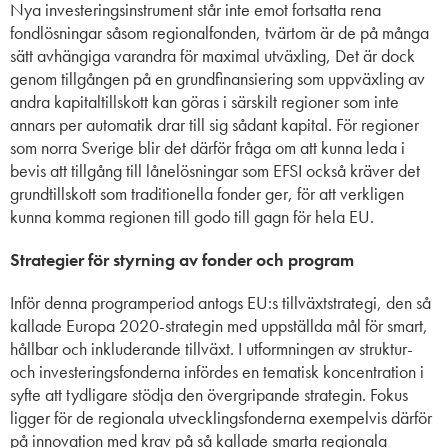
Nya investeringsinstrument står inte emot fortsatta rena
fondlösningar såsom regionalfonden, tvärtom är de på många
sätt avhängiga varandra för maximal utväxling, Det är dock
genom tillgången på en grundfinansiering som uppväxling av
andra kapitaltillskott kan göras i särskilt regioner som inte
annars per automatik drar till sig sådant kapital. För regioner
som norra Sverige blir det därför fråga om att kunna leda i
bevis att tillgång till lånelösningar som EFSI också kräver det
grundtillskott som traditionella fonder ger, för att verkligen
kunna komma regionen till godo till gagn för hela EU.
Strategier för styrning av fonder och program
Inför denna programperiod antogs EU:s tillväxtstrategi, den så
kallade Europa 2020-strategin med uppställda mål för smart,
hållbar och inkluderande tillväxt. I utformningen av struktur-
och investeringsfonderna infördes en tematisk koncentration i
syfte att tydligare stödja den övergripande strategin. Fokus
ligger för de regionala utvecklingsfonderna exempelvis därför
på innovation med krav på så kallade smarta regionala