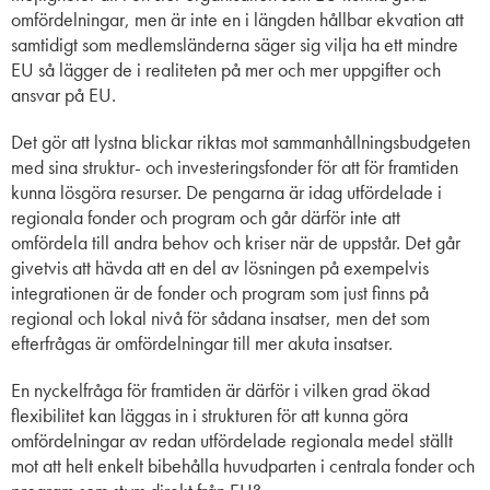
omfördelningar, men är inte en i längden hållbar ekvation att
samtidigt som medlemsländerna säger sig vilja ha ett mindre
EU så lägger de i realiteten på mer och mer uppgifter och
ansvar på EU.
Det gör att lystna blickar riktas mot sammanhållningsbudgeten
med sina struktur- och investeringsfonder för att för framtiden
kunna lösgöra resurser. De pengarna är idag utfördelade i
regionala fonder och program och går därför inte att
omfördela till andra behov och kriser när de uppstår. Det går
givetvis att hävda att en del av lösningen på exempelvis
integrationen är de fonder och program som just finns på
regional och lokal nivå för sådana insatser, men det som
efterfrågas är omfördelningar till mer akuta insatser.
En nyckelfråga för framtiden är därför i vilken grad ökad
flexibilitet kan läggas in i strukturen för att kunna göra
omfördelningar av redan utfördelade regionala medel ställt
mot att helt enkelt bibehålla huvudparten i centrala fonder och