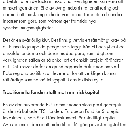
arbetstillfällen de facto minskar, när verkligheten kan vara att
minskningen är en följd av övrig industris rationalisering och
därmed att minskningen hade varit ännu större utan de andra
insatser som görs, som tvärtom ger framtida nya
sysselsättningsmöjligheter.
Det är en svårlöslig klut. Det finns givetvis ett rättmätigt krav på
att kunna följa upp de pengar som läggs från EU och ytterst de
enskilda länderna och deras medborgare, samtidigt som
verkligheten sällan är så enkel att ett enskilt projekt förändrar
allt. Det kräver därför en grundläggande diskussion om vad
EU:s regionalpolitik skall leverera, för att verkligen kunna
rättfärdiga sammanhållningspolitikens faktiska nytta.
Traditionella fonder ställt mot rent riskkapital
En av den nuvarande EU-kommissionen stora prestigeprojekt
är den så kallade EFSI-fonden, European Fund for Strategic
Investments, som är ett låneinstrument för riskvilligt kapital.
Avsikten med den är att bidra till att få igång investeringstakten