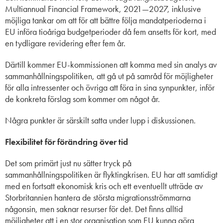
Multiannual Financial Framework, 2021—2027, inklusive
möjliga tankar om att för att bättre följa mandatperioderna i
EU införa tioåriga budgetperioder då fem ansetts för kort, med
en tydligare revidering efter fem år.
Därtill kommer EU-kommissionen att komma med sin analys av
sammanhållningspolitiken, att gå ut på samråd för möjligheter
för alla intressenter och övriga att föra in sina synpunkter, inför
de konkreta förslag som kommer om något år.
Några punkter är särskilt satta under lupp i diskussionen.
Flexibilitet för förändring över tid
Det som primärt just nu sätter tryck på
sammanhållningspolitiken är flyktingkrisen. EU har att samtidigt
med en fortsatt ekonomisk kris och ett eventuellt utträde av
Storbritannien hantera de största migrationsströmmarna
någonsin, men saknar resurser för det. Det finns alltid
möjligheter att i en stor organisation som EU kunna göra