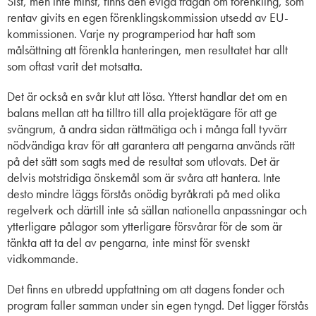
Sist, men inte minst, finns den eviga frågan om förenkling, som
rentav givits en egen förenklingskommission utsedd av EU-
kommissionen. Varje ny programperiod har haft som
målsättning att förenkla hanteringen, men resultatet har allt
som oftast varit det motsatta.
Det är också en svår klut att lösa. Ytterst handlar det om en
balans mellan att ha tilltro till alla projektägare för att ge
svängrum, å andra sidan rättmätiga och i många fall tyvärr
nödvändiga krav för att garantera att pengarna används rätt
på det sätt som sagts med de resultat som utlovats. Det är
delvis motstridiga önskemål som är svåra att hantera. Inte
desto mindre läggs förstås onödig byråkrati på med olika
regelverk och därtill inte så sällan nationella anpassningar och
ytterligare pålagor som ytterligare försvårar för de som är
tänkta att ta del av pengarna, inte minst för svenskt
vidkommande.
Det finns en utbredd uppfattning om att dagens fonder och
program faller samman under sin egen tyngd. Det ligger förstås