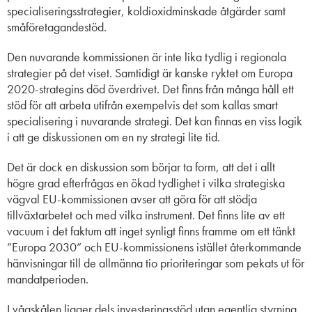
specialiseringsstrategier, koldioxidminskade åtgärder samt
småföretagandestöd.
Den nuvarande kommissionen är inte lika tydlig i regionala
strategier på det viset. Samtidigt är kanske ryktet om Europa
2020-strategins död överdrivet. Det finns från många håll ett
stöd för att arbeta utifrån exempelvis det som kallas smart
specialisering i nuvarande strategi. Det kan finnas en viss logik
i att ge diskussionen om en ny strategi lite tid.
Det är dock en diskussion som börjar ta form, att det i allt
högre grad efterfrågas en ökad tydlighet i vilka strategiska
vägval EU-kommissionen avser att göra för att stödja
tillväxtarbetet och med vilka instrument. Det finns lite av ett
vacuum i det faktum att inget synligt finns framme om ett tänkt
”Europa 2030” och EU-kommissionens istället återkommande
hänvisningar till de allmänna tio prioriteringar som pekats ut för
mandatperioden.
I vågskålen ligger dels investeringsstöd utan egentlig styrning