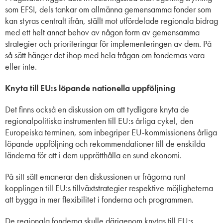
som EFSI, dels tankar om allmänna gemensamma fonder som
kan styras centralt ifrån, ställt mot utfördelade regionala bidrag
med ett helt annat behov av någon form av gemensamma
strategier och prioriteringar för implementeringen av dem. På
så sätt hänger det ihop med hela frågan om fondernas vara
eller inte.
Knyta till EU:s löpande nationella uppföljning
Det finns också en diskussion om att tydligare knyta de
regionalpolitiska instrumenten till EU:s årliga cykel, den
Europeiska terminen, som inbegriper EU-kommissionens årliga
löpande uppföljning och rekommendationer till de enskilda
länderna för att i dem upprätthålla en sund ekonomi.
På sitt sätt emanerar den diskussionen ur frågorna runt
kopplingen till EU:s tillväxtstrategier respektive möjligheterna
att bygga in mer flexibilitet i fonderna och programmen.
De regionala fonderna skulle därigenom knytas till EU:s