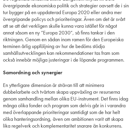
övergripande ekonomiska politik och strategier oavsett de i sin
tur bygger på en uppdaterad Europa 2020 eller andra mer
övergripande policys och prioriteringar. Även om det är svårt
att se att det verkligen skulle kunna vara istället för något
annat såsom en ny ”Europa 2030”, så finns tankar i den
riktningen. Genom en sådan inom ramen för den Europeiska
terminen årlig uppföljning av hur de bedöms stödja
samhällsutvecklingen kan rekommendationer tas fram som
också innebär möjliga justeringar i de löpande programmen.
Samordning och synergier
En ytterligare dimension är strävan till att minimera
dubbelarbete och tvärtom skapa uppväxling av resurserna
genom samhandling mellan olika EU-instrument. Det finns idag
många olika fonder och program som delvis går in i varandra
med överlappande prioriteringar samtidigt som de har helt
olika hanteringsordning, även om ambitionen varit att skapa
lika regelverk och komplementaritet snarare än konkurrens.