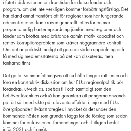
i fatet i diskussionen om framtiden för dessa fonder och
program, om det inte verkligen kommer förbättringsförslag. Det
har bland annat framförts att för regioner som har fungerande
administrationer kan kraven generellt lättas för en mer
proportionerlig hanteringsordning jämfört med regioner och
länder som brottas med bristande administrativ kapacitet och
rentav korruptionsproblem som kräver noggrannare kontroll.
Om det är praktiskt möjligt att göra en sådan uppdelning och
få med sig medlemsstaterna på det kan diskuteras, men
tankarna finns.
Det gäller sammanfattningsvis att nu hålla tungan rätt i mun och
föra en konstruktiv diskussion om hur EU:s regionalpolitik bör
förändras, utvecklas, spetsas till och samtidigt som den
behöver förenklas också kan garantera att pengarna används
på rätt sätt med sikte på relevanta effekter i linje med EU:s
övergripande tillväxtstrategier. I mycket är det under den
kommande hösten som grunden läggs för de förslag som sedan
kommer för diskussioner, förhandlingar och slutligen beslut
inför 2021 och framåt.