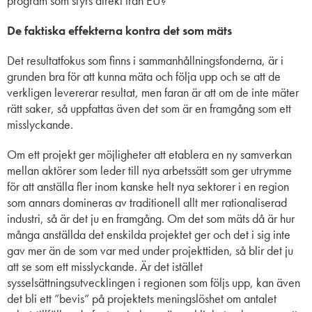
program som styrs direkt från EU?
De faktiska effekterna kontra det som mäts
Det resultatfokus som finns i sammanhållningsfonderna, är i
grunden bra för att kunna mäta och följa upp och se att de
verkligen levererar resultat, men faran är att om de inte mäter
rätt saker, så uppfattas även det som är en framgång som ett
misslyckande.
Om ett projekt ger möjligheter att etablera en ny samverkan
mellan aktörer som leder till nya arbetssätt som ger utrymme
för att anställa fler inom kanske helt nya sektorer i en region
som annars domineras av traditionell allt mer rationaliserad
industri, så är det ju en framgång. Om det som mäts då är hur
många anställda det enskilda projektet ger och det i sig inte
gav mer än de som var med under projekttiden, så blir det ju
att se som ett misslyckande. Är det istället
sysselsättningsutvecklingen i regionen som följs upp, kan även
det bli ett ”bevis” på projektets meningslöshet om antalet