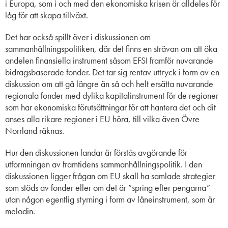
i Europa, som i och med den ekonomiska krisen är alldeles för
låg för att skapa tillväxt.
Det har också spillt över i diskussionen om
sammanhållningspolitiken, där det finns en strävan om att öka
andelen finansiella instrument såsom EFSI framför nuvarande
bidragsbaserade fonder. Det tar sig rentav uttryck i form av en
diskussion om att gå längre än så och helt ersätta nuvarande
regionala fonder med dylika kapitalinstrument för de regioner
som har ekonomiska förutsättningar för att hantera det och dit
anses alla rikare regioner i EU höra, till vilka även Övre
Norrland räknas.
Hur den diskussionen landar är förstås avgörande för
utformningen av framtidens sammanhållningspolitik. I den
diskussionen ligger frågan om EU skall ha samlade strategier
som stöds av fonder eller om det är ”spring efter pengarna”
utan någon egentlig styrning i form av låneinstrument, som är
melodin.