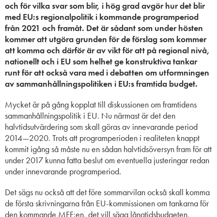
och för vilka svar som blir, i hög grad avgör hur det blir
med EU:s regionalpolitik i kommande programperiod
från 2021 och framåt. Det är sådant som under hösten
kommer att utgöra grunden för de förslag som kommer
att komma och därför är av vikt för att på regional nivå,
nationellt och i EU som helhet ge konstruktiva tankar
runt för att också vara med i debatten om utformningen
av sammanhållningspolitiken i EU:s framtida budget.
Mycket är på gång kopplat till diskussionen om framtidens
sammanhållningspolitik i EU. Nu närmast är det den
halvtidsutvärdering som skall göras av innevarande period
2014—2020. Trots att programperioden i realiteten knappt
kommit igång så måste nu en sådan halvtidsöversyn fram för att
under 2017 kunna fatta beslut om eventuella justeringar redan
under innevarande programperiod.
Det sägs nu också att det före sommarvilan också skall komma
de första skrivningarna från EU-kommissionen om tankarna för
den kommande MFF:en, det vill säga långtidsbudgeten,