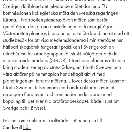
Sverige, däribland det inledande mötet där hela EU-
kommissionen kollegiet ska möta den svenska regeringen i
Kiruna. I Norrbotten planeras även möten som berör
rymdfrågor, den gröna omställningen och energifrågor. I
Västerbotten planeras bland annat ett möte kombinerat med ett
studiebesök för att visa medlemsländerna i ministerrådet hur
hållbart skogsbruk fungerar i praktiken i Sverige och en
attachéresa för arbetsgruppen för strukturåtgärder och de
yttersta randområdena (SMOR). I Jämtland planeras ett möte
kring modernisering av statsstödsregler. North Sweden och
våra aktörer på hemmaplan har deltagit aktivt med
planeringen av flera av mötena. Utöver dessa möten kommer
North Sweden, tillsammans med andra aktörer, även att
arrangera flera event och seminarier under våren med
koppling till det svenska ordförandeskapet, både i runt om
Sverige och i Bryssel.
Läs mer om
konkurrenskraftsrådets attachéresa till
Sundsvall
här