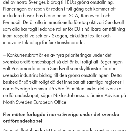
del av norra Sveriges bidrag till EU:s gröna omställning.
Planeringen av resan är redan i full gång och kommer att
inkludera besök hos bland annat SCA
,
Renewcell och
Permobil
. De är alla
internationella företag aktiva i Sundsvall
som alla har tagit ledande roller för EU:s hållbara omställning
inom respektive sektor - Skogen, cirkulära textiler och
innovativ teknologi för funktionshindrade
.
– Konkurrenskraft är en av fyra prioriteringar under det
svenska ordförandeskapet så det är kul roligt att Regeringen
valt Västernorrland och Sundsvall som skyltfönster för den
svenska industrins bidrag till den gröna omställningen. Detta
besked är särskilt roligt då det innebär att samtliga regioner i
norra Sverige kommer stå värd för möten under det svenska
ordförandeskapet, säger Niklas Johansson, Senior Adviser på
North Sweden European Office.
Fler möten förlagda i norra Sverige under det svenska
ordförandeskapet
Även ett flertal andra EU-möten är placerade i runt om i norra