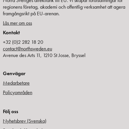
Norra Sveriges direktlänk till EU. Vi skapar förutsättningar för
regionens företag, akademi och offentlig verksamhet att agera
framgångsrikt på EU-arenan.
Läs mer om oss
Kontakt
+32 (0)2 282 18 20
contact@northsweden.eu
Avenue des Arts 11, 1210 St Josse, Bryssel
Genvägar
Medarbetare
Policyområden
Följ oss
Nyhetsbrev (Svenska)