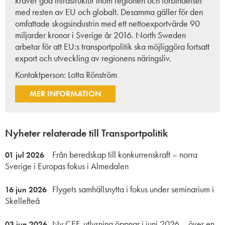
kräver god infrastruktur inom regionen och förbindelser
med resten av EU och globalt. Desamma gäller för den
omfattade skogsindustrin med ett nettoexportvärde 90
miljarder kronor i Sverige år 2016. North Sweden
arbetar för att EU:s transportpolitik ska möjliggöra fortsatt
export och utveckling av regionens näringsliv.
Kontaktperson:
Lotta Rönström
MER INFORMATION
Nyheter relaterade till Transportpolitik
Från beredskap till konkurrenskraft – norra
01 jul 2026
Sverige i Europas fokus i Almedalen
Flygets samhällsnytta i fokus under seminarium i
16 jun 2026
Skellefteå
Ny CEF-utlysning öppnar i juni 2026 – över en
03 jun 2026