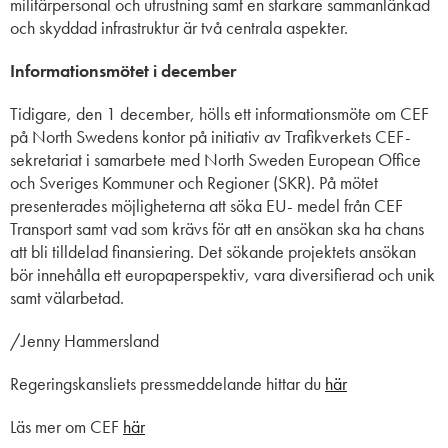
militärpersonal och utrustning samt en starkare sammanlänkad
och skyddad infrastruktur är två centrala aspekter.
Informationsmötet i december
Tidigare, den 1 december, hölls ett informationsmöte om CEF
på North Swedens kontor på initiativ av Trafikverkets CEF-
sekretariat i samarbete med North Sweden European Office
och Sveriges Kommuner och Regioner (SKR). På mötet
presenterades möjligheterna att söka EU- medel från CEF
Transport samt vad som krävs för att en ansökan ska ha chans
att bli tilldelad finansiering. Det sökande projektets ansökan
bör innehålla ett europaperspektiv, vara diversifierad och unik
samt välarbetad.
/Jenny Hammersland
Regeringskansliets pressmeddelande hittar du
här
Läs mer om CEF
här