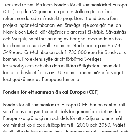
Transportkommittén inom Fonden för ett sammanlänkat Europa
(CEF) tog den 23 januari en positiv ställning till de fem
rekommenderade infrastrukturprojekten. Bland dessa fem
projekt ingår Malmbanan, en järnvägslinje som går mellan
Narvik och Luleå, där åtgärder planeras i Sikträsk, Sävastnäs
och Murjek, samt förstärkning av bärighet avseende en bro
från hamnen i Sundsvalls kommun. Stödet rör sig om 8 678
549 euro för Malmbanan och 1 735 000 euro för Sundsvalls
kommun. Projek
tens syfte är att
förbättra Sveriges
transportsystem och öka den militära rörligheten. Innan det
formella beslutet fattas av EU-kommissionen måste förslaget
först godkännas av Europaparlamentet.
Fonden för ett sammanlänkat Europa (CEF)
Fonden för ett sammanlänkat Europa (CEF) har en central roll
som finansieringsinstrument, dels för genomförandet av den
Europeiska gröna given och dels för att stödja unionens mål
om minskat koldioxidutsläpp fram till 2030 och 2050. Målet
är att fylla de luckor som finns i Europas energi-, transport- och