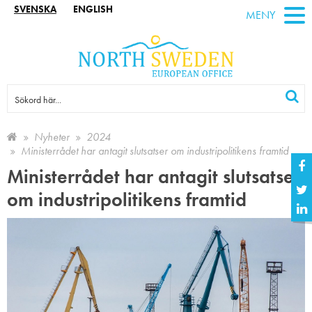
SVENSKA
ENGLISH
MENY
Nyheter
2024
Ministerrådet har antagit slutsatser om industripolitikens framtid
Ministerrådet har antagit slutsatser
om industripolitikens framtid