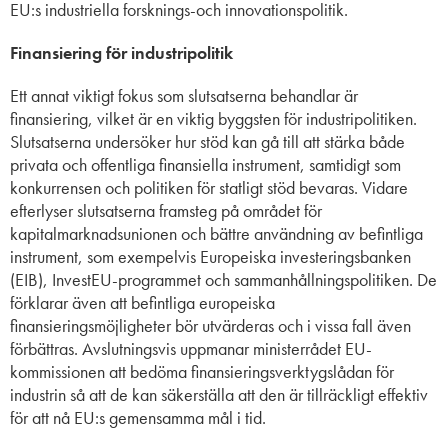
EU:s industriella forsknings-och innovationspolitik.
Finansiering för industripolitik
Ett annat viktigt fokus som slutsatserna behandlar är
finansiering, vilket är en viktig byggsten för industripolitiken.
Slutsatserna undersöker hur stöd kan gå till att stärka både
privata och offentliga finansiella instrument, samtidigt som
konkurrensen och politiken för statligt stöd bevaras. Vidare
efterlyser slutsatserna framsteg på området för
kapitalmarknadsunionen och bättre användning av befintliga
instrument, som exempelvis Europeiska investeringsbanken
(EIB), InvestEU-programmet och sammanhållningspolitiken. De
förklarar även att befintliga europeiska
finansieringsmöjligheter bör utvärderas och i vissa fall även
förbättras. Avslutningsvis uppmanar ministerrådet EU-
kommissionen att bedöma finansieringsverktygslådan för
industrin så att de kan säkerställa att den är tillräckligt effektiv
för att nå EU:s gemensamma mål i tid.