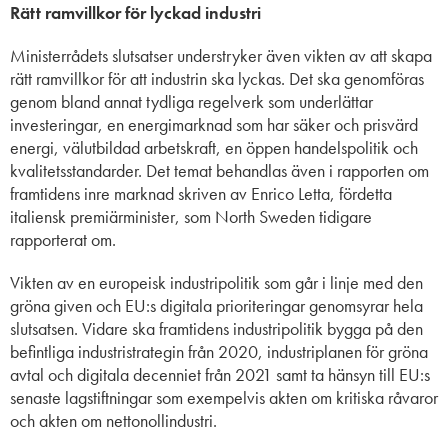
Rätt ramvillkor för lyckad industri
Ministerrådets slutsatser understryker även vikten av att skapa
rätt ramvillkor för att industrin ska lyckas. Det ska genomföras
genom bland annat tydliga regelverk som underlättar
investeringar, en energimarknad som har säker och prisvärd
energi, välutbildad arbetskraft, en öppen handelspolitik och
kvalitetsstandarder. Det temat behandlas även i rapporten om
framtidens inre marknad skriven av Enrico Letta, fördetta
italiensk premiärminister, som North Sweden tidigare
rapporterat om.
Vikten av en europeisk industripolitik som går i linje med den
gröna given och EU:s digitala prioriteringar genomsyrar hela
slutsatsen. Vidare ska framtidens industripolitik bygga på den
befintliga industristrategin från 2020, industriplanen för gröna
avtal och digitala decenniet från 2021 samt ta hänsyn till EU:s
senaste lagstiftningar som exempelvis akten om kritiska råvaror
och akten om nettonollindustri.