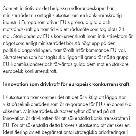
Som ett initiativ av det belgiska ordförandeskapet har
ministerrådet nu antagit slutsatser om en konkurrenskraftig
industri i
Europa som driv
er EU:s gröna, digitala och
motståndskraftiga framtid vid ett rådsmöte som tog plats 24
maj.
Stärkandet av EU:s konkurrenskraft inom industrisektorn är
något som enligt ministerrådet bör stå högt upp på den
politiska dagordningen, framförallt inför kommande EU-val.
Slutsatserna som har tagits ska ligga till grund för nästa grupp
EU-kommissionärer och förväntas guida dem mot en starkare
europeisk konkurrenskraft.
Innovation som drivkraft för europeisk konkurrenskraft
I slutsatserna framkommer det att det är viktigt att lägga stor
vikt på teknikområden som är avgörande för EU:s ekonomiska
säkerhet. Ministerrådets slutsatser syftar därmed på att
innovation är drivkraften för att säkerställa konkurrenskraften i
EU. För att säkerställa detta kräver slutsatserna att det sker en
identifiering av ett begränsat antal strategiska prioriteringar i