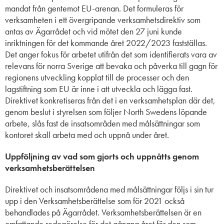
mandat från gentemot EU-arenan. Det formuleras för
verksamheten i ett övergripande verksamhetsdirektiv som
antas av Ägarrådet och vid mötet den 27 juni kunde
inriktningen för det kommande året 2022/2023 fastställas.
Det anger fokus för arbetet utifrån det som identifierats vara av
relevans för norra Sverige att bevaka och påverka till gagn för
regionens utveckling kopplat till de processer och den
lagstiftning som EU är inne i att utveckla och lägga fast.
Direktivet konkretiseras från det i en verksamhetsplan där det,
genom beslut i styrelsen som följer North Swedens löpande
arbete, slås fast de insatsområden med målsättningar som
kontoret skall arbeta med och uppnå under året.
Uppföljning av vad som gjorts och uppnåtts genom
verksamhetsberättelsen
Direktivet och insatsområdena med målsättningar följs i sin tur
upp i den Verksamhetsberättelse som för 2021 också
behandlades på Ägarrådet. Verksamhetsberättelsen är en
omfattande redogörelse för det gångna året för den som