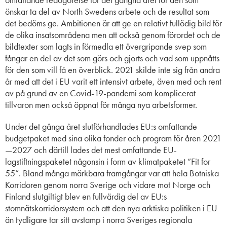
önskar ta del av North Swedens arbete och de resultat som
det bedöms ge. Ambitionen är att ge en relativt fullödig bild för
de olika insatsområdena men att också genom förordet och de
bildtexter som lagts in förmedla ett övergripande svep som
fångar en del av det som görs och gjorts och vad som uppnåtts
för den som vill få en överblick. 2021 skilde inte sig från andra
år med att det i EU varit ett intensivt arbete, även med och rent
av på grund av en Covid-19-pandemi som komplicerat
tillvaron men också öppnat för många nya arbetsformer.
Under det gånga året slutförhandlades EU:s omfattande
budgetpaket med sina olika fonder och program för åren 2021
—2027 och därtill lades det mest omfattande EU-
lagstiftningspaketet någonsin i form av klimatpaketet ”Fit for
55”. Bland många märkbara framgångar var att hela Botniska
Korridoren genom norra Sverige och vidare mot Norge och
Finland slutgiltigt blev en fullvärdig del av EU:s
stomnätskorridorsystem och att den nya arktiska politiken i EU
än tydligare tar sitt avstamp i norra Sveriges regionala