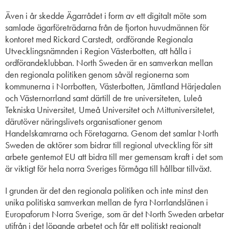
Även i år skedde Ägarrådet i form av ett digitalt möte som
samlade ägarföreträdarna från de fjorton huvudmännen för
kontoret med Rickard Carstedt, ordförande Regionala
Utvecklingsnämnden i Region Västerbotten, att hålla i
ordförandeklubban. North Sweden är en samverkan mellan
den regionala politiken genom såväl regionerna som
kommunerna i Norrbotten, Västerbotten, Jämtland Härjedalen
och Västernorrland samt därtill de tre universiteten, Luleå
Tekniska Universitet, Umeå Universitet och Mittuniversitetet,
därutöver näringslivets organisationer genom
Handelskamrarna och Företagarna. Genom det samlar North
Sweden de aktörer som bidrar till regional utveckling för sitt
arbete gentemot EU att bidra till mer gemensam kraft i det som
är viktigt för hela norra Sveriges förmåga till hållbar tillväxt.
I grunden är det den regionala politiken och inte minst den
unika politiska samverkan mellan de fyra Norrlandslänen i
Europaforum Norra Sverige, som är det North Sweden arbetar
utifrån i det löpande arbetet och får ett politiskt regionalt