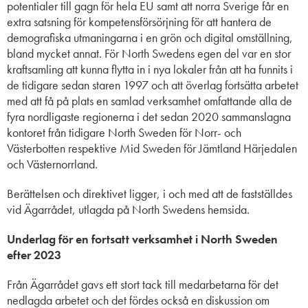
potentialer till gagn för hela EU samt att norra Sverige får en
extra satsning för kompetensförsörjning för att hantera de
demografiska utmaningarna i en grön och digital omställning,
bland mycket annat. För North Swedens egen del var en stor
kraftsamling att kunna flytta in i nya lokaler från att ha funnits i
de tidigare sedan staren 1997 och att överlag fortsätta arbetet
med att få på plats en samlad verksamhet omfattande alla de
fyra nordligaste regionerna i det sedan 2020 sammanslagna
kontoret från tidigare North Sweden för Norr- och
Västerbotten respektive Mid Sweden för Jämtland Härjedalen
och Västernorrland.
Berättelsen och direktivet ligger, i och med att de fastställdes
vid Ägarrådet, utlagda på North Swedens hemsida.
Underlag för en fortsatt verksamhet i North Sweden
efter 2023
Från Ägarrådet gavs ett stort tack till medarbetarna för det
nedlagda arbetet och det fördes också en diskussion om