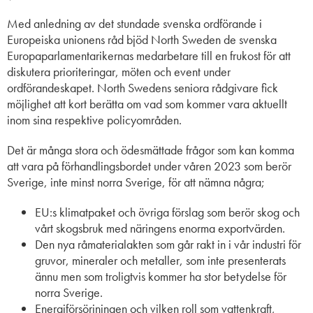
Med anledning av det stundade svenska ordförande i
Europeiska unionens råd bjöd North Sweden de svenska
Europaparlamentarikernas medarbetare till en frukost för att
diskutera prioriteringar, möten och event under
ordförandeskapet. North Swedens seniora rådgivare fick
möjlighet att kort berätta om vad som kommer vara aktuellt
inom sina respektive policyområden.
Det är många stora och ödesmättade frågor som kan komma
att vara på förhandlingsbordet under våren 2023 som berör
Sverige, inte minst norra Sverige, för att nämna några;
EU:s klimatpaket och övriga förslag som berör skog och
vårt skogsbruk med näringens enorma exportvärden.
D
en nya råmaterialakten som går rakt in i vår industri för
gruvor, mineraler och metaller
,
som inte presenterats
ännu men som troligtvis kommer ha stor betydelse för
norra Sverige.
E
nergiförsörjningen och vilken roll som vattenkraft,