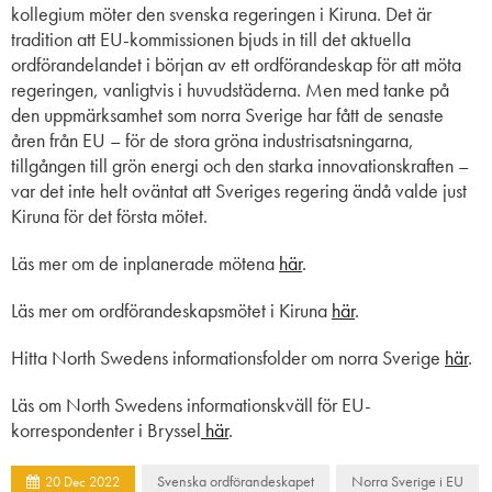
kollegium möter den svenska regeringen i Kiruna. Det är
tradition att EU-kommissionen bjuds in till det aktuella
ordförandelandet i början av ett ordförandeskap för att möta
regeringen, vanligtvis i huvudstäderna. Men med tanke på
den uppmärksamhet som norra Sverige har fått de senaste
åren från EU – för de stora gröna industrisatsningarna,
tillgången till grön energi och den starka innovationskraften –
var det inte helt oväntat att Sveriges regering
ändå
valde just
Kiruna för det första mötet.
Läs mer om de inplanerade mötena
här
.
Läs mer om ordförandeskapsmötet i Kiruna
här
.
Hitta North
Swedens
informationsfolder om norra Sverige
här
.
Läs om North
Swedens
informationskväll för EU-
korrespondenter i Bryssel
här
.
Svenska ordförandeskapet
Norra Sverige i EU
20
Dec
2022