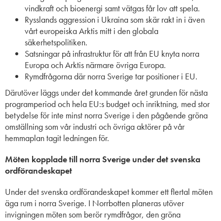
vindkraft och bioenergi samt vätgas får lov att spela.
Rysslands aggression i Ukraina som skär rakt in i även
vårt europeiska Arktis mitt i den globala
säkerhetspolitiken.
S
atsningar på infrastruktur för att från EU knyta norra
Europa och Arktis närmare övriga Europa.
R
ymdfrågorna där norra Sverige tar positioner i EU.
Därutöver läggs under det kommande året grunden för nästa
programperiod och hela EU:s budget och inriktning, med stor
betydelse för inte minst norra Sverige i den pågående gröna
omställning som vår industri och övriga aktörer på vår
hemmaplan tagit ledningen för.
Möten
kopplade till
norra Sverige under det svenska
ordförandeskapet
Under det svenska ordförandeskapet kommer ett flertal möten
äga rum i norra Sverige. I Norrbotten planeras utöver
invigningen möten som berör rymdfrågor, den gröna