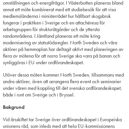
omställningen och energifrågor. I Västerbotten planeras bland
annat ett möte kombinerat med ett studiebesök för att visa
medlemsländerna i ministerrådet hur hållbart skogsbruk
fungerar i praktiken i Sverige och en attachéresa för
arbetsgruppen för strukturåtgärder och de yttersta
randområdena. I Jämtland planeras ett möte kring
modernisering av statsstödsregler. North Sweden och våra
aktörer på hemmaplan har deltagit aktivt med planeringen av
flera av mötena
för att norra Sverige ska vara på banan och
synliggöras i EU under ordförandeskapet.
Utöver dessa möten kommer North Sweden, tillsammans med
andra aktörer, även att arrangera flera event och seminarier
under våren med koppling till det svenska ordförandeskapet,
både i runt om Sverige och i Bryssel.
Bakgrund
Vid årsskiftet tar Sverige över ordförandeskapet i
Europeiska
unionens råd
, som inleds med att hela EU-kommissionens