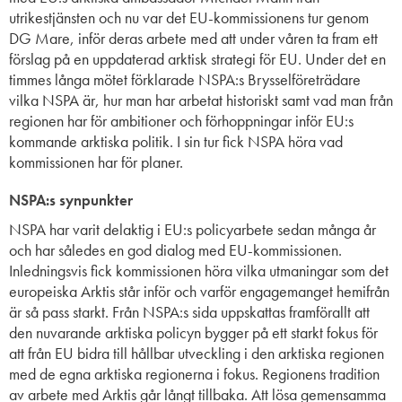
utrikestjänsten och nu var det EU-kommissionens tur genom
DG
Mare
, inför deras arbete med att under våren ta fram ett
försla
g på en uppdaterad arktisk strategi för EU.
Under det en
timmes långa mötet
förklarade
NSPA
:
s
Brysselföreträdare
vilka NSPA är, hur man har arbetat historiskt samt vad man från
regionen har för ambitioner och förhoppningar inför EU:s
kommande arktiska politik. I sin tur fick NSPA höra vad
kommissionen har för planer.
NSPA:s
synpunkter
NSPA har varit delaktig i EU:s policyarbete sedan många år
och har således en god dialog med
EU-
kommissionen.
Inledning
s
vis fick kommissionen höra vilka utmaningar som det
europeiska Arktis står inför och varför engagemanget hemifrån
är så pass starkt.
Från
NSPA:s
sida uppskattas f
ramförallt
att
den nuvarande arktiska policyn bygger på ett starkt fokus för
att från E
U
bidra till hållbar utveckling i den arktiska regionen
med de egna arktiska regionerna i fokus
.
Regionens tradition
av arbete med Arktis går långt tillbaka. Att lösa gemensamma