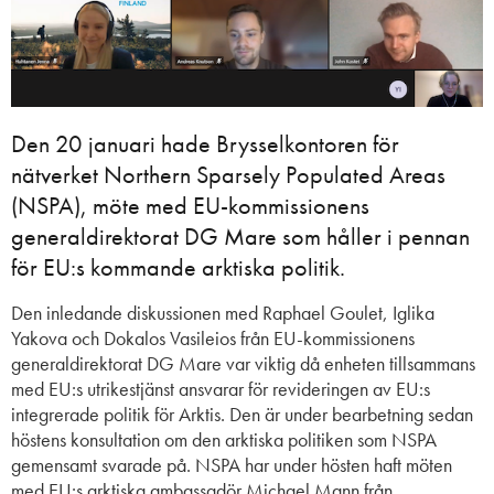
Den 20 januari hade Brysselkontoren för
nätverket Northern Sparsely Populated Areas
(NSPA), möte med EU-kommissionens
generaldirektorat DG Mare som håller i pennan
för EU:s kommande arktiska politik.
D
en inledande d
iskussion
en
me
d Raphael
Goulet
,
Iglika
Yakova
och
Dokalos
Vasileios
från
EU-
kommissionens
generaldirektorat DG
Mare
var viktig då
enheten
tillsammans
med EU:s utrikestjänst
ansvarar för revideringen av EU:s
integrerade politik för Arktis
. Den är
under bearbetning sedan
höstens konsultation
om den arktiska politiken
som NSPA
gemensamt
svara
de
på.
NSPA har under hösten haft möten
med EU:s arktiska ambassadör Michael Mann från