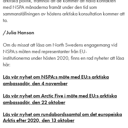
arktiska
politik
,
framhöll att
de
kommer att hålla
kontakten
med NSPA
månaderna framåt
under den tid som
sammanställ
ningen av
höstens
arktiska
konsultation
kommer att
ta
.
/Julia Hanson
Om du missat att läsa om North Swedens engagemang vid
NSPA:s möten med representanter från EU-
institutionerna under hösten 2020, finns en rad nyheter att läsa
här:
Läs vår nyhet om NSPA:s möte med EU:s arktiska
ambassadör, den 4 november
Läs vår nyhet om Arctic Five i möte med EU:s arktiska
ambassadör, den 22 oktober
Läs vår nyhet om rundabordssamtal om det europeiska
Arktis efter 2020, den 13 oktober