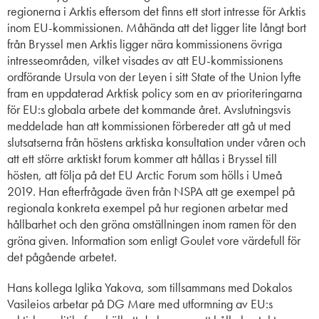
regionerna i Arktis
eftersom det finns ett stort intresse för Arktis
inom EU-kommissionen.
Måhända
att
det ligger lite långt bort
från Bryssel
men Arktis ligger nära kommissionens övriga
intresseområden
, vilket visades av att EU-kommissionens
ordförande Ursula von
der
Leyen
i sitt State
of
the Union lyfte
fram en uppdaterad Arktisk policy som en av prio
r
iteringarna
för EU:s globala arbete det kommande året
.
Avslutningsvis
meddelade
han
att
kommissionen
förbereder att gå ut med
slutsatserna
från
höstens arktiska
konsultation
under våren och
att e
tt större arktiskt forum kommer
att hållas
i Bryssel
till
hösten
, att följa på det EU Arctic Forum som hölls i Umeå
2019
.
Han efterfrågade även från NSPA att
ge exempel på
regionala
konkreta
exempel på hur regionen arbetar med
hållbarhet
och den gröna omställningen
inom ramen för den
gröna given.
Information som enligt
Goulet
vore värdefull
för
det pågående arbetet.
Hans kollega
Iglika
Yakova
,
som
tillsammans med
Dokalos
Vasileios
arbetar
på
DG
Mare
med
utformning av EU
:s