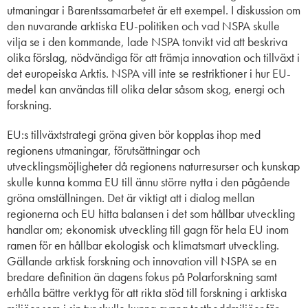
utmaningar
i
Barentssamarbetet är ett exempel.
I diskussion om
den
nuvarande arktiska
EU-
politiken och
vad NSPA
skulle
vilja se i den kommande
,
lade
NSPA
tonvikt vid att beskriva
olika förslag, nödvändig
a
för att främja innovation och tillväxt i
det europeiska Arktis. NSPA vill
inte se restriktioner
i
hur EU-
medel kan användas till olika delar såsom skog, energi och
forskning.
EU:s tillväxtstrategi gröna given bör kopplas ihop med
regionen
s
utmaningar, förutsättningar och
utvecklingsmöjligheter
då
regionens
naturresurser
och kunskap
skulle kunna
komma EU till
ännu större
nytta i
den pågående
gröna omställningen.
Det är viktigt att
i
dialog mellan
regionerna och E
U
hitta balansen
i det som hållbar utveckling
handlar om; ekonomisk utveckling till gagn för hela EU inom
ramen för en hållbar ekologisk och klimatsmart utveckling.
Gällande arktisk forskning och innovation vill NSPA se en
bredare
definition
än dagens fokus på P
o
larforskning
samt
erhålla
bättre verktyg för att rikta stöd till forskning i arktiska