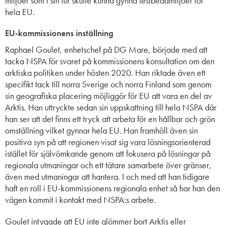
miljöer som i sin tur
skulle kunna
gynna
testbedd
miljöer för
hela EU
.
EU-kommissionens inställning
Raphael
Goulet
,
enhetschef på
DG
Mare
,
började med att
tacka NSPA för
svaret på kommissionens konsultation om den
arktiska politiken
under hösten 2020
. Han riktade även ett
specifikt
tack till
norra Sverige och norra Finland
som
genom
sin geografiska placering
möjliggör för
EU
att vara en del av
Arktis
.
Han uttryckte
sedan
sin uppskattning till
hela
NSPA där
han ser att det finns ett tryck att arbeta för en hållbar och grön
omställning
vilket gynnar hela EU
. Han framhöll även sin
positiva syn på
att regionen visat sig vara lösningsorienterad
istället för självömkande genom att fokusera på lösningar på
regionala utmaningar och
ett tätare
samarbete över gränser
,
även med utmaningar att hantera. I och med att han tidigare
haft en roll i EU
-kommissionens
regionala enhet så har han den
vägen kommit i kontakt med
NSPA:s
arbete
.
Goulet
intygade
att EU inte glömmer bort Arktis
eller