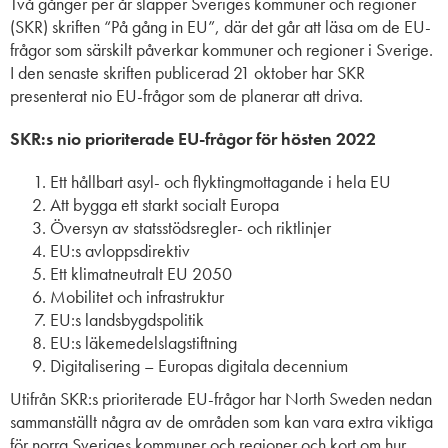
Två gånger per år släpper
Sveriges kommuner och regioner
(SKR) skrift
en
“På gång in EU”
, där det
går att läsa om de EU-
frågor som särskilt påverkar kommuner och regioner i Sverige
.
I den senaste skriften publicerad 21 oktober har
SKR
presenterat
nio
EU-frågor som de planerar att driva
.
SKR:s nio prioriterade EU-frågor för hösten 2022
Ett hållbart asyl- och flyktingmottagande i hela EU
Att bygga ett starkt socialt Europa
Översyn av statsstödsregler- och riktlinjer
EU:s avloppsdirektiv
Ett klimatneutralt EU 2050
Mobilitet och infrastruktur
EU:s landsbygdspolitik
EU:s läkemedelslagstiftning
Digitalisering – Europas digitala decennium
Utifrån SKR:s prioriterade EU-frågor har North Sweden
nedan
sammanställt
några av de
områden
som kan vara extra
viktiga
för norra Sverige
s
kommuner och regioner
och
kort om
hur