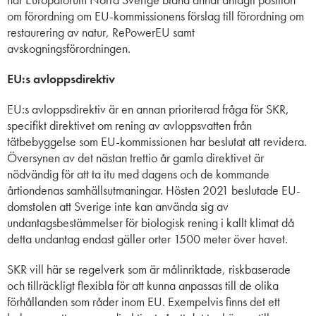
om förordning om EU-kommissionens förslag till förordning om
restaurering av natur, RePowerEU samt
avskogningsförordningen.
EU:s avloppsdirektiv
EU:s avloppsdirektiv
är en annan
prioriterad fråga för SKR,
specifikt direktivet om rening av avloppsvatten från
tätbebyggelse som EU-kommissionen har beslutat att revidera.
Översynen av det nästan trettio år gamla direktivet är
nödvändig för att ta itu med dagens och de kommande
årtiondenas samhällsutmaningar. Hösten 2021 beslutade EU-
domstolen att Sverige inte kan använda sig av
undantagsbestämmelser för biologisk rening i kallt klimat då
detta undantag endast g
äller orter 1500 meter över havet.
SKR vill här se regelverk som är målinriktade, riskbaserade
och tillräckligt flexibla för att kunna anpassas till de olika
förhållanden som råder inom EU. Exempelvis finns det ett