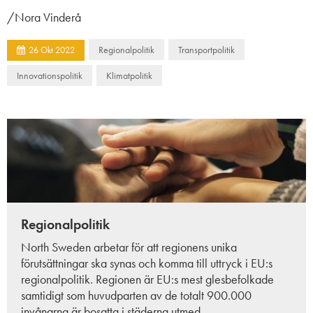
/Nora Vinderå
Regionalpolitik
Transportpolitik
26
Okt
2022
Innovationspolitik
Klimatpolitik
Regionalpolitik
North Sweden arbetar för att regionens unika
förutsättningar ska synas och komma till uttryck i EU:s
regionalpolitik. Regionen är EU:s mest glesbefolkade
samtidigt som huvudparten av de totalt
900.000
invånarna är bosatta i städerna utmed