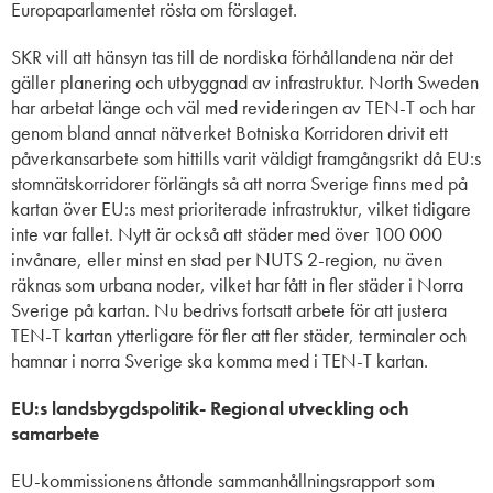
Europaparlamentet rösta om förslaget.
SKR vill att hänsyn tas till de nordiska förhållandena när det
gäller planering och utbyggnad av infrastruktur. North Sweden
har arbetat länge och väl med revideringen av TEN-T och har
genom bland annat nätverket Botniska Korridoren drivit ett
påverkansarbete som hittills varit väldigt framgångsrikt då EU:s
stomnätskorridorer förlängts så att norra Sverige finns med på
kartan över EU:s mest prioriterade infrastruktur, vilket tidigare
inte var fallet. Nytt är också att städer med över 100 000
invånare, eller minst en stad per NUTS 2-region, nu även
räknas som urbana noder, vilket har fått in fler städer i Norra
Sverige på kartan. Nu bedrivs fortsatt arbete för att justera
TEN-T kartan ytterligare för fler att fler städer, terminaler och
hamnar i norra Sverige ska komma med i TEN-T kartan.
EU:s landsbygdspolitik- Regional utveckling och
samarbete
EU-kommissionens åttonde sammanhållningsrapport som