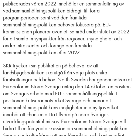
publicerades våren 2022 innehåller en sammanfattning av
vad sammanhållningspolitiken bidragit till förra
programperioden samt vad den framtida
sammanhållningspolitiken behöver fokusera på. EU-
kommissionen planerar även ett samråd under slutet av 2022
för att samla in synpunkter från regioner, myndigheter och
andra intressenter och formge den framtida
sammanhållningspolitiken efter 2027.
SKR trycker i sin publikation på behovet av att
landsbygdspolitiken ska utgå från varje plats unika
förutsättningar och behov. North Sweden har genom nätverket
Europaforum Norra Sverige antog den 14 oktober en position
om Sveriges arbete med EU:s sammanhållningspolitik. I
positionen kritiserar nätverket Sverige och menar att
sammanhållningspolitikens möjligheter inte nyttjas vilket
innebär att chansen att ta tillvara på norra Sveriges
utvecklingspotential missas. Europaforum Norra Sverige vill
bidra till en förnyad diskussion om sammanhållningspolitiken i
Sverige och efterfrågar ett mer långsiktigt och kontinuerligt