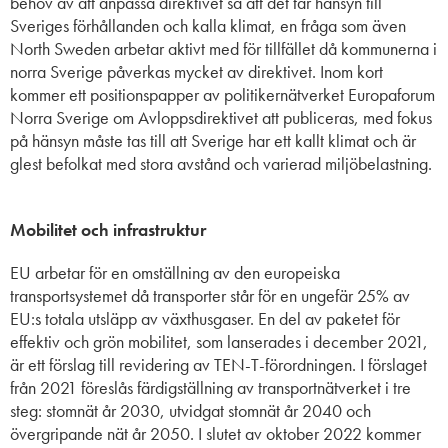
behov av att anpassa direktivet så att det tar hänsyn till
Sveriges förhållanden och kalla klimat, en fråga som
även
North Sweden arbetar aktivt med för tillfället då kommunerna i
norra Sverige påverkas mycket av direktivet. Inom kort
kommer ett positionspapper av politikernätverket Europaforum
Norra Sverige om Avloppsdirektivet att publiceras, med fokus
på hänsyn måste tas till att Sverige har ett kallt klimat och är
glest befolkat med stora avstånd och varierad miljöbelastning.
Mobilitet och infrastruktur
EU arbetar för en omställning av den europeiska
transportsystemet då transporter står för en ungefär 25% av
EU:s totala utsläpp av växthusgaser. En del av paketet för
effektiv och grön mobilitet, som lanserades i december 2021,
är ett förslag till revidering av TEN-T-förordningen. I förslaget
från 2021 föreslås färdigställning av transportnätverket i tre
steg: stomnät år 2030, utvidgat stomnät år 2040 och
övergripande nät år 2050. I slutet av oktober 2022 kommer