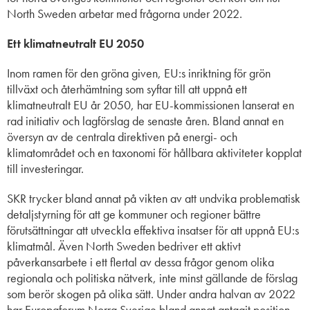
North Sweden arbetar med frågorna
under 2022.
Ett klimatneutralt EU 2050
Inom ramen för den gröna given, EU:s inriktning för grön
tillväxt och återhämtning som syftar till att uppnå ett
klimatneutralt EU år 2050, har EU-kommissionen lanserat en
rad initiativ och lagförslag de senaste åren. Bland annat en
översyn av de centrala direktiven på energi- och
klimatområdet och en taxonomi för hållbara aktiviteter kopplat
till investeringar.
SKR trycker bland annat på vikten av att undvika problematisk
detaljstyrning för att ge kommuner och regioner bättre
förutsättningar att utveckla effektiva insatser för att uppnå EU:s
klimatmål. Även North Sweden bedriver ett aktivt
påverkansarbete i ett flertal av dessa frågor genom olika
regionala och politiska nätverk, inte minst gällande de förslag
som berör skogen på olika sätt. Under andra halvan av 2022
har Europaforum Norra Sverige bland annat antagit position