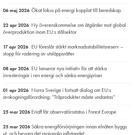
Ökat fokus på energi kopplat till beredskap
06 maj 2026
Ny överenskommelse om åtgärder mot global
22 apr 2026
överproduktion inom EU:s stålsektor
EU föreslår stärkt marknadsstabilitetsreserv –
17 apr 2026
stopp för radering av utsläppsrätter
EU lanserar nya initiativ för att stärka
08 apr 2026
investeringar i ren energi och sänka energipriser
Norra Sverige i fortsatt dialog om EU:s
01 apr 2026
avskogningsförordning: ”Träprodukter måste undantas”
Eriaff får observatörsstatus i Forest Europe
25 mar 2026
Säkra energiförsörjningen innan elnäten byggs
25 mar 2026
ut, och bevara det regionala inflytandet