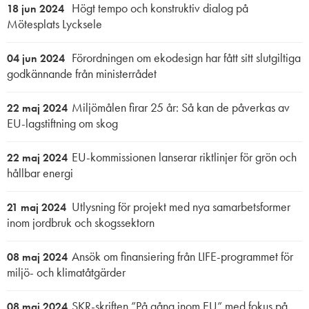
Högt tempo och konstruktiv dialog på
18 jun 2024
Mötesplats Lycksele
Förordningen om ekodesign har fått sitt slutgiltiga
04 jun 2024
godkännande från ministerrådet
Miljömålen firar 25 år: Så kan de påverkas av
22 maj 2024
EU-lagstiftning om skog
EU-kommissionen lanserar riktlinjer för grön och
22 maj 2024
hållbar energi
Utlysning för projekt med nya samarbetsformer
21 maj 2024
inom jordbruk och skogssektorn
Ansök om finansiering från LIFE-programmet för
08 maj 2024
miljö- och klimatåtgärder
SKR-skriften ”På gång inom EU” med fokus på
08 maj 2024